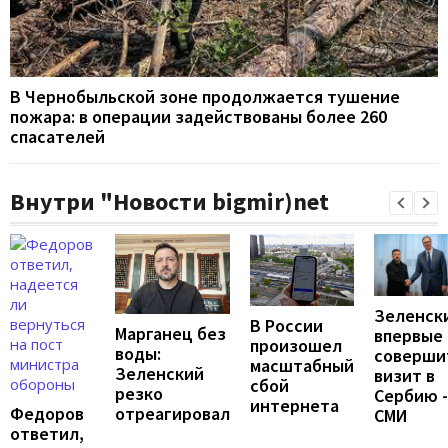
В Чернобыльской зоне продолжается тушение
пожара: в операции задействованы более 260
спасателей
Внутри "Новости bigmir)net
Зеленск
В России
Марганец без
впервые
произошел
воды:
соверши
масштабный
Зеленский
визит в
сбой
резко
Сербию -
интернета
Федоров
отреагировал
СМИ
ответил,