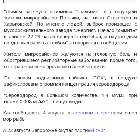
“Дымом затянуло огромный “спальник“: его ощущали
жители микрорайонов Позняки, частично Осокорков и
Харьковской. По мнению людей, выброс произошел с
мусоросжигательного завода “Энергия“. Начало “дымить“
в районе 22-23 часов вечера 5 сентября, и наутро дым
продолжал валить столбом“, - говорится в сообщении.
Жители микрорайонов жалуются на головную боль и
обострившиеся респираторные заболевания. Кроме того,
от страшной вони просыпаются ночью дети.
По словам подписчиков паблика “ПОХ“, в воздухе
зафиксирована огромная концентрация сероводорода.
“Сероводород в большом количестве. 1.4 мг/м3 при
норме 0.008 мг/м3“, - пишут люди.
Как сообщалось 4 августа, в
киевском озере
произошел
мор рыбы.
А 22 августа Запорожье окутал
плотный смог.