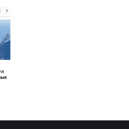
Украинцы высказались
В Киевской области
ул
о продолжительности
ухудшилось качеств
ные
войны - опрос
воздуха: где самая
плохая ситуация