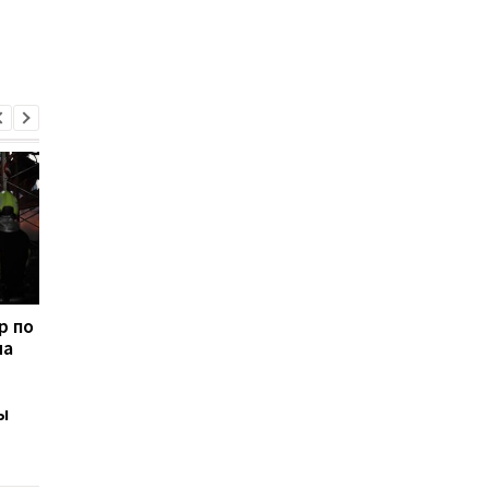
р по
В киевском
Россия нанесла днё
на
метрополитене
ракетный удар по
опровергли
Киеву: в столице
информацию о
раздались взрывы
ы
недопуске людей: в
укрытиях находилось
более 56 тысяч человек