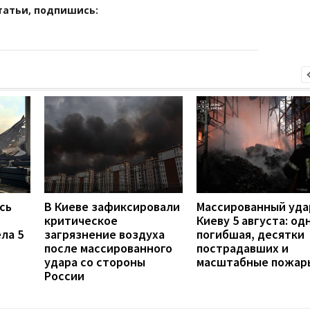
татьи, подпишись:
сь
В Киеве зафиксировали
Массированный уда
критическое
Киеву 5 августа: од
ла 5
загрязнение воздуха
погибшая, десятки
после массированного
пострадавших и
удара со стороны
масштабные пожар
России