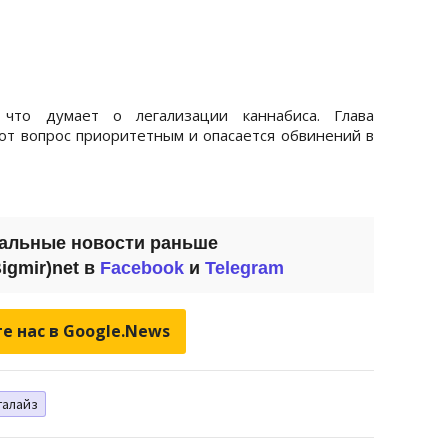
, что думает о легализации каннабиса. Глава
тот вопрос приоритетным и опасается обвинений в
уальные новости раньше
igmir)net в
Facebook
и
Telegram
е нас в Google.News
галайз