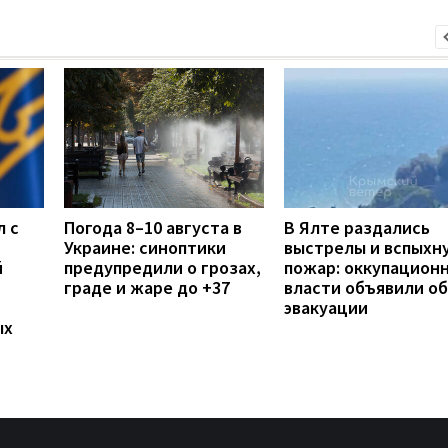
л с
Погода 8–10 августа в
В Ялте раздались
Украине: синоптики
выстрелы и вспыхн
й
предупредили о грозах,
пожар: оккупацион
граде и жаре до +37
власти объявили об
эвакуации
ых