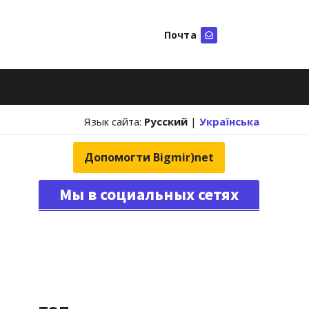
Почта
Искать
Язык сайта:
Русский
|
Українська
Допомогти Bigmir)net
Мы в социальных сетях