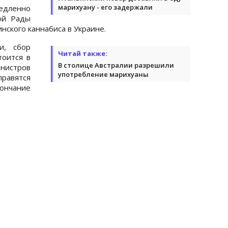
марихуану - его задержали
едленно
ой Рады
нского каннабиса в Украине.
и, сбор
Читай также:
тоится в
В столице Австралии разрешили
нистров
употребление марихуаны
правятся
ончание