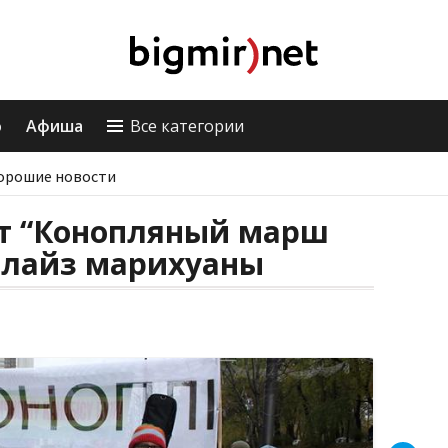
о
Афиша
Все категории
орошие новости
ут “Конопляный марш
алайз марихуаны