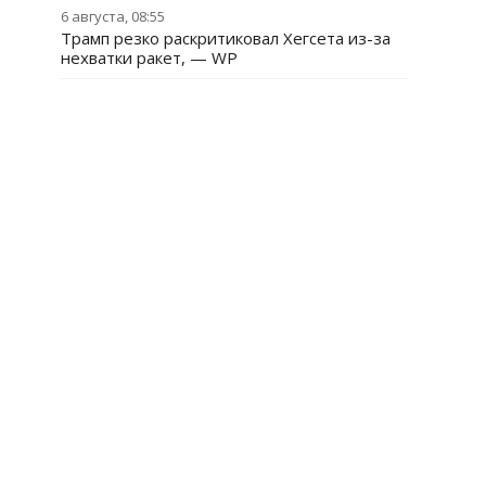
6 августа, 08:55
Трамп резко раскритиковал Хегсета из-за
нехватки ракет, — WP