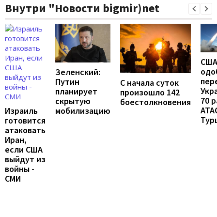
Внутри "Новости bigmir)net
СШ
одо
Зеленский:
пер
Путин
С начала суток
Укр
планирует
произошло 142
70 
скрытую
боестолкновения
ATA
мобилизацию
Израиль
Тур
готовится
атаковать
Иран,
если США
выйдут из
войны -
СМИ