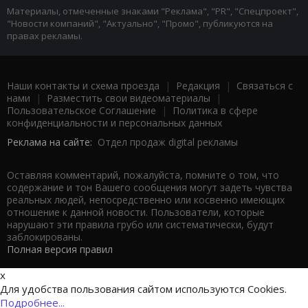
Материалы, отмеченные знаками "Реклама", "PR", "Спецпроект",
"Новости компаний", "Актуально", "Промо", публикуются на
правах рекламы.
Наши контакты и схема проезда
|
Редакция
|
Связаться с
нами
|
Разместить свои видеоматериалы
|
Пользовательское Соглашение
|
Политика в сфере
конфиденциальности и персональных данных
Реклама на сайте:
Отдел продаж digital рекламы
Оставляя комментарий, пожалуйста, помните о том, что
содержание и тон Вашего сообщения могут задеть чувства
реальных людей, непосредственно или косвенно имеющих
отношение к данной новости. Пользователи, которые
нарушают эти правила грубо или систематически, будут
заблокированы.
Полная версия правил
x
Для удобства пользования сайтом используются Cookies.
Подробнее...