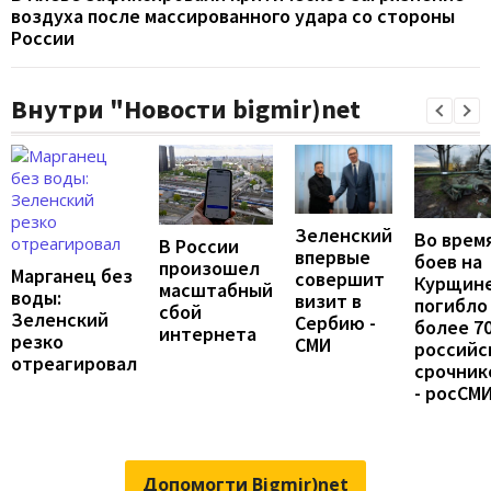
воздуха после массированного удара со стороны
России
Внутри "Новости bigmir)net
Зеленский
Во врем
В России
впервые
боев на
произошел
Марганец без
совершит
Курщин
масштабный
воды:
визит в
погибло
сбой
Зеленский
Сербию -
более 7
интернета
резко
СМИ
российс
отреагировал
срочник
- росСМ
Допомогти Bigmir)net