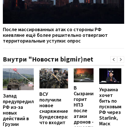
После массированных атак со стороны РФ
киевляне ещё более решительно отвергают
территориальные уступки: опрос
Внутри "Новости bigmir)net
В
Украина
Сызрани
ВСУ
хочет
Запад
горит
получили
бить по
предупредил
НПЗ
новое
пусковым
РФ из-за
после
снаряжение
РФ через
новых
атаки
Бундесвера:
Starlink,
действий в
дронов -
что входит
Маск
Грузии