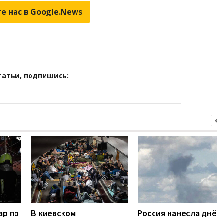
е нас в Google.News
татьи, подпишись:
ар по
В киевском
Россия нанесла дн