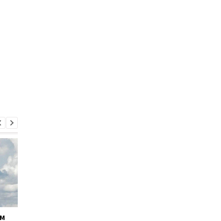
ём
Кабмин утвердил
Андрей Ткачёв