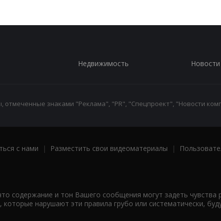
Недвижимость
Новости
 отмеченные знаками "Реклама", "PR", "Спецпроект", "Новости комп
ться с нами
|
Разместить свои видеоматериалы
|
Пользовате
что содержание и тон Вашего сообщения могут задеть чувства 
 которые нарушают эти правила грубо или систематически, буд