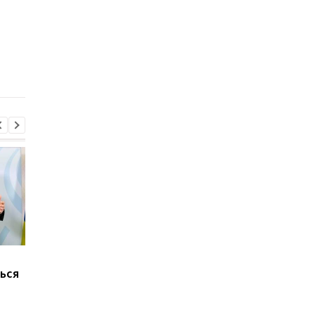
кандидатуру Тимура
назначен временно
Ткаченко на должность
исполняющим
председателя Киевской
обязанности
ОГА
председателя КМВА
Марганец без воды:
В России произошел
ься
Зеленский резко
масштабный сбой
отреагировал
интернета