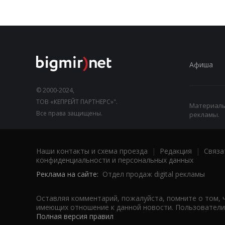
Афиша
© 2000-2024,
ТОВ «КЕПРЕЙТ ПАРТНЕРС»".
Материалы,
Все права защищены.
рекламы.
Наши контакты и схема проезда
|
Редакция
|
Связа
конфиденциальности и персональных данных
Реклама на сайте:
Отдел продаж digital рекламы
Оставляя комментарий, пожалуйста, помните о том, 
имеющих отношение к данной новости. Пользователи,
Полная версия правил