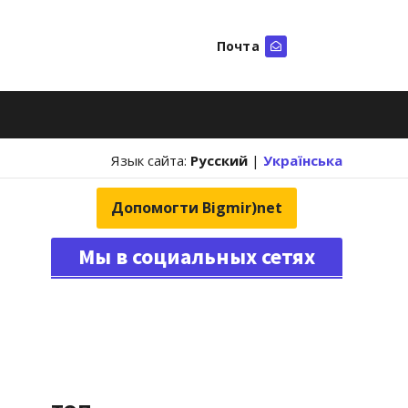
Почта
Искать
Язык сайта:
Русский
|
Українська
Допомогти Bigmir)net
Мы в социальных сетях