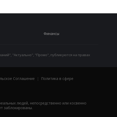
Финансы
аний", "Актуально", "Промо", публикуются на правах
льское Соглашение
|
Политика в сфере
реальных людей, непосредственно или косвенно
ут заблокированы.