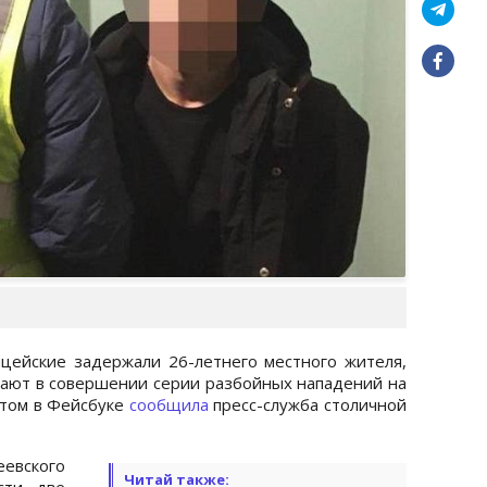
цейские задержали 26-летнего местного жителя,
вают в совершении серии разбойных нападений на
этом в Фейсбуке
сообщила
пресс-служба столичной
еевского
Читай также:
сти две