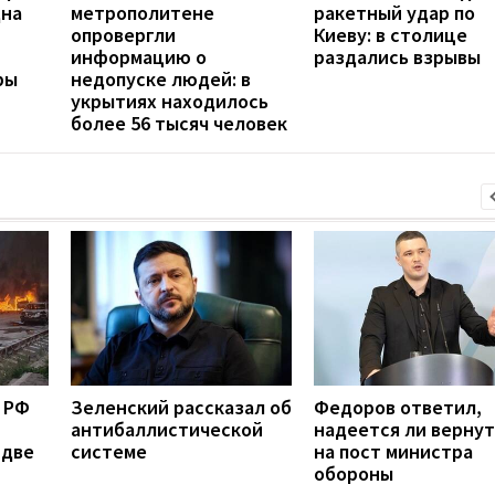
дна
метрополитене
ракетный удар по
опровергли
Киеву: в столице
информацию о
раздались взрывы
ры
недопуске людей: в
укрытиях находилось
более 56 тысяч человек
 РФ
Зеленский рассказал об
Федоров ответил,
антибаллистической
надеется ли вернут
 две
системе
на пост министра
обороны