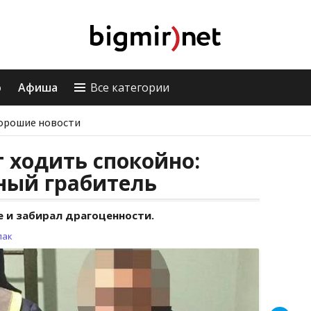
о
Афиша
Все категории
орошие новости
 ходить спокойно:
ный грабитель
е и забирал драгоценности.
лак