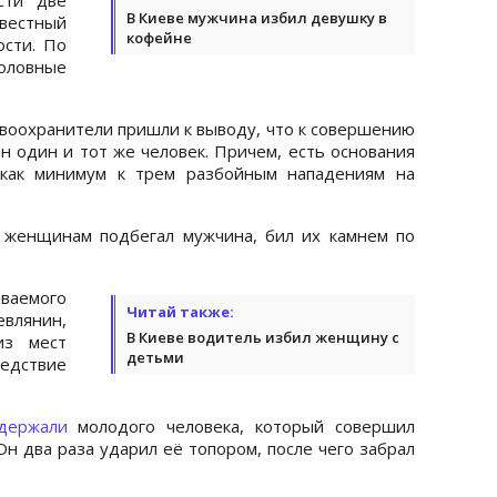
В Киеве мужчина избил девушку в
вестный
кофейне
ости. По
ловные
оохранители пришли к выводу, что к совершению
н один и тот же человек. Причем, есть основания
 как минимум к трем разбойным нападениям на
 женщинам подбегал мужчина, бил их камнем по
аемого
Читай также:
влянин,
В Киеве водитель избил женщину с
из мест
детьми
ствие
держали
молодого человека, который совершил
н два раза ударил её топором, после чего забрал