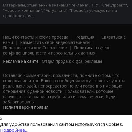
Материалы, отмеченные знаками "Реклама", "PR", "Спецпроект",
"Новости компаний", "Актуально", "Промо", публикуются на
правах рекламы.
Наши контакты и схема проезда
|
Редакция
|
Связаться с
нами
|
Разместить свои видеоматериалы
|
Пользовательское Соглашение
|
Политика в сфере
конфиденциальности и персональных данных
Реклама на сайте:
Отдел продаж digital рекламы
Оставляя комментарий, пожалуйста, помните о том, что
содержание и тон Вашего сообщения могут задеть чувства
реальных людей, непосредственно или косвенно имеющих
отношение к данной новости. Пользователи, которые
нарушают эти правила грубо или систематически, будут
заблокированы.
Полная версия правил
x
Для удобства пользования сайтом используются Cookies.
Подробнее...