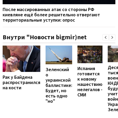
После массированных атак со стороны РФ
киевляне ещё более решительно отвергают
территориальные уступки: опрос
Внутри "Новости bigmir)net
Дес
Испания
Зеленский
тыс
готовится
о
Рак у Байдена
вое
к новому
украинской
распространился
КНД
нашествию
баллистике:
на кости
буд
нелегалов -
Будет, но
учит
СМИ
есть одно
войн
"но"
Укра
Зел