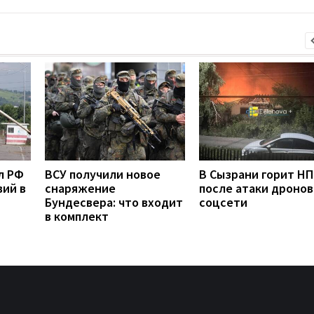
л РФ
ВСУ получили новое
В Сызрани горит Н
вий в
снаряжение
после атаки дронов
Бундесвера: что входит
соцсети
в комплект