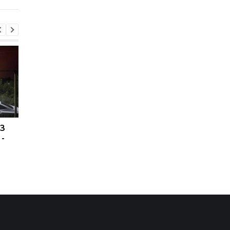
ПЗ
Украина хочет бить по
США подозревают РФ
 -
пусковым РФ через
причастности к
Starlink, Маск против -
инциденту с дроном
СМИ
Лейпциге - WSJ