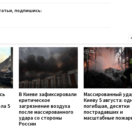
татьи, подпишись:
сь
В Киеве зафиксировали
Массированный уда
критическое
Киеву 5 августа: од
ла 5
загрязнение воздуха
погибшая, десятки
после массированного
пострадавших и
удара со стороны
масштабные пожар
России