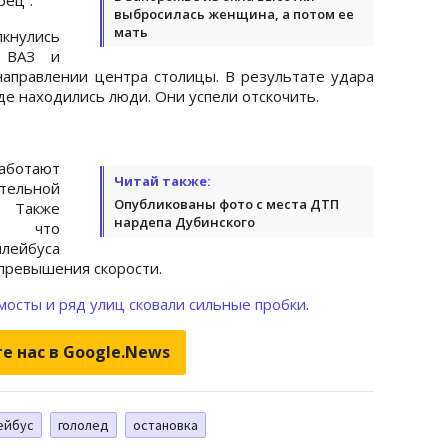
выбросилась женщина, а потом ее
мать
нулись
ь ВАЗ и
 направлении центра столицы. В результате удара
де находились люди. Они успели отскочить.
аботают
Читай также:
тельной
Опубликованы фото с места ДТП
. Также
нардепа Дубинского
я, что
ейбуса
 превышения скорости.
 мосты и ряд улиц сковали сильные пробки
.
е нас в Google.News
ейбус
гололед
остановка