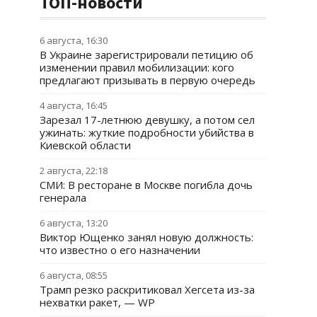
ТОП-новости
6 августа, 16:30
В Украине зарегистрировали петицию об
изменении правил мобилизации: кого
предлагают призывать в первую очередь
4 августа, 16:45
Зарезал 17-летнюю девушку, а потом сел
ужинать: жуткие подробности убийства в
Киевской области
2 августа, 22:18
СМИ: В ресторане в Москве погибла дочь
генерала
6 августа, 13:20
Виктор Ющенко занял новую должность:
что известно о его назначении
6 августа, 08:55
Трамп резко раскритиковал Хегсета из-за
нехватки ракет, — WP