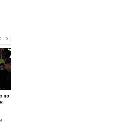
р по
В киевском
Россия нанесла днё
на
метрополитене
ракетный удар по
опровергли
Киеву: в столице
информацию о
раздались взрывы
ы
недопуске людей: в
укрытиях находилось
более 56 тысяч человек