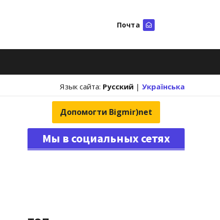
Почта
Искать
Язык сайта:
Русский
|
Українська
Допомогти Bigmir)net
Мы в социальных сетях