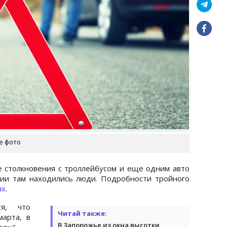
е фото
е столкновения с троллейбусом и еще одним авто
рии там находились люди. Подробности тройного
ях
.
ся, что
Читай также:
арта, в
В Запорожье из окна высотки
рец“.