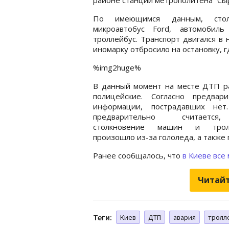
По имеющимся данным, столк
микроавтобус Ford, автомобил
троллейбус. Транспорт двигался в
иномарку отбросило на остановку, г
%img2huge%
В данный момент на месте ДТП р
полицейские. Согласно предвари
информации, пострадавших нет
предварительно считаетс
столкновение машин и тролл
произошло из-за гололеда, а также
Ранее сообщалось, что
в Киеве все
Читайт
Теги:
Киев
ДТП
авария
тролл