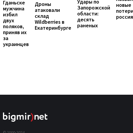
Удары по
Гданьске
Дроны
новые
Запорожской
мужчина
атаковали
потер
области:
избил
склад
росси
десять
двух
Wildberries в
раненых
поляков,
Екатеринбурге
приняв их
за
украинцев
© 2000-2024,