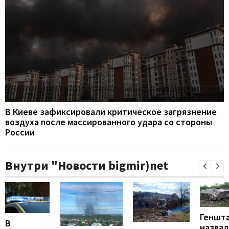
В Киеве зафиксировали критическое загрязнение
воздуха после массированного удара со стороны
России
Внутри "Новости bigmir)net
Геншт
В
назвал