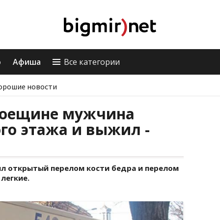
о
Афиша
Все категории
орошие новости
роещине мужчина
го этажа и выжил -
л открытый перелом кости бедра и перелом
легкие.