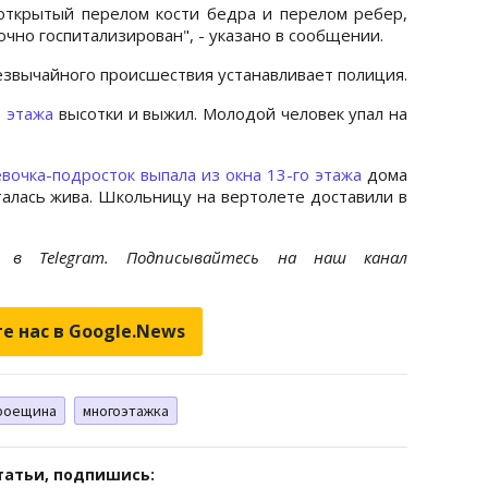
открытый перелом кости бедра и перелом ребер,
очно госпитализирован", - указано в сообщении.
езвычайного происшествия устанавливает полиция.
о этажа
высотки и выжил. Молодой человек упал на
вочка-подросток выпала из окна 13-го этажа
дома
талась жива. Школьницу на вертолете доставили в
et
в Telegram. Подписывайтесь на наш канал
е нас в Google.News
роещина
многоэтажка
татьи, подпишись: