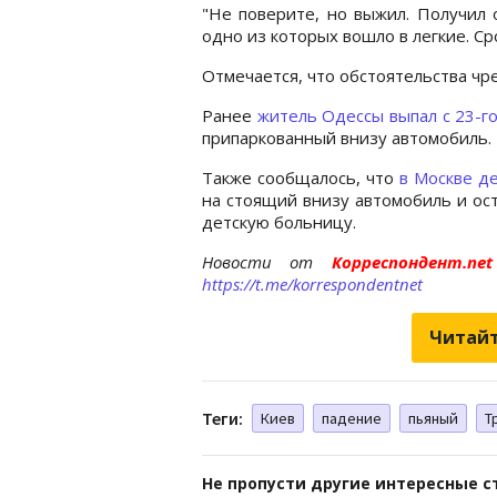
"Не поверите, но выжил. Получил 
одно из которых вошло в легкие. Ср
Отмечается, что обстоятельства чр
Ранее
житель Одессы выпал с 23-г
припаркованный внизу автомобиль.
Также сообщалось, что
в Москве де
на стоящий внизу автомобиль и ос
детскую больницу.
Новости от
Корреспондент.n
https://t.me/korrespondentnet
Читайт
Теги:
Киев
падение
пьяный
Т
Не пропусти другие интересные с