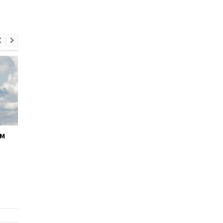
ём
Кабмин утвердил
Андрей Ткачёв
кандидатуру Тимура
назначен временно
Ткаченко на должность
исполняющим
председателя Киевской
обязанности
ОГА
председателя КМВА