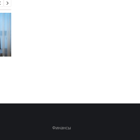
Во время боев на
В Киевской области
Курщине погибло более
произошло группово
70 российских
изнасилование 21-
срочников - росСМИ
летней девушки
Финансы