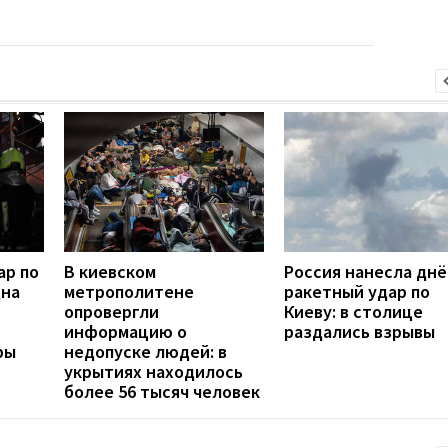
ар по
В киевском
Россия нанесла дн
дна
метрополитене
ракетный удар по
опровергли
Киеву: в столице
информацию о
раздались взрывы
ры
недопуске людей: в
укрытиях находилось
более 56 тысяч человек