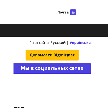
Почта
Искать
Язык сайта:
Русский
|
Українська
Допомогти Bigmir)net
Мы в социальных сетях