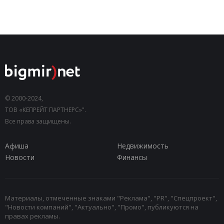
© 2000-2024,
ТОВ «КЕПРЕЙТ ПАРТНЕРС»".
Все права защищены.
Афиша
Недвижимость
Новости
Финансы
Материалы, отмеченные знаками "Реклама", "PR", "Спецпроект",
"Новости компаний", "Актуально", "Промо", публикуются на
правах рекламы.