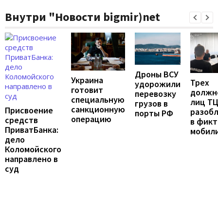
Внутри "Новости bigmir)net
Дроны ВСУ
Украина
Трех
удорожили
готовит
должн
перевозку
специальную
лиц Т
грузов в
санкционную
Присвоение
разоб
порты РФ
операцию
средств
в фик
ПриватБанка:
мобил
дело
Коломойского
направлено в
суд