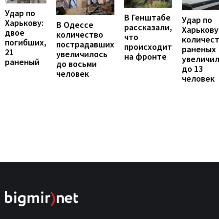
Удар по
В Генштабе
Удар по
Харькову:
В Одессе
рассказали,
Харькову
двое
количество
что
количес
погибших,
пострадавших
происходит
раненых
21
увеличилось
на фронте
увеличи
раненый
до восьми
до 13
человек
человек