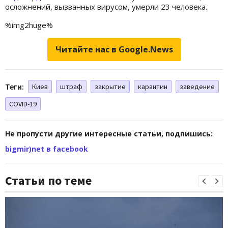
осложнений, вызванных вирусом, умерли 23 человека.
%img2huge%
Читайте нас в Google.News
Теги:
Киев
штраф
закрытие
карантин
заведение
COVID-19
Не пропусти другие интересные статьи, подпишись:
bigmir)net в facebook
Статьи по теме