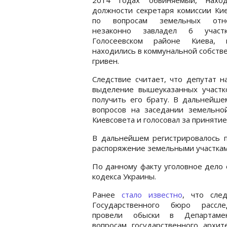
должности секретаря комиссии Ки
по вопросам земельных отно
незаконно завладел 6 участ
Голосеевском районе Киева, 
находились в коммунальной собстве
гривен.
Следствие считает, что депутат 
выделение вышеуказанных участк
получить его брату. В дальнейше
вопросов на заседании земельно
Киевсовета и голосовал за приняти
В дальнейшем регистрировалось п
распоряжение земельными участкам
По данному факту уголовное дело отк
кодекса Украины.
Ранее
стало известно
, что след
Государственного бюро рассле
провели обыски в Департаме
вопросам государственного архит