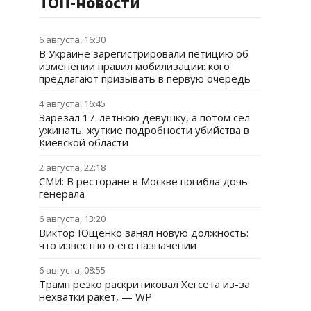
ТОП-новости
6 августа, 16:30
В Украине зарегистрировали петицию об
изменении правил мобилизации: кого
предлагают призывать в первую очередь
4 августа, 16:45
Зарезал 17-летнюю девушку, а потом сел
ужинать: жуткие подробности убийства в
Киевской области
2 августа, 22:18
СМИ: В ресторане в Москве погибла дочь
генерала
6 августа, 13:20
Виктор Ющенко занял новую должность:
что известно о его назначении
6 августа, 08:55
Трамп резко раскритиковал Хегсета из-за
нехватки ракет, — WP