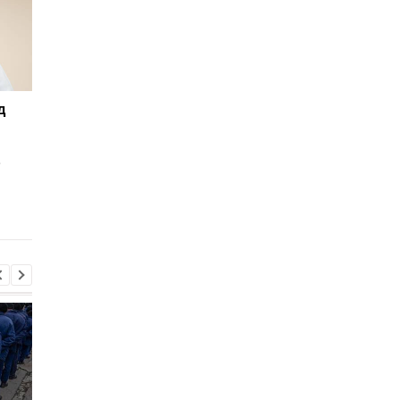
д
Миндич подал в суд на
Ермака освободили 
Зеленского из-за
залог в 140 млн грн: 
санкций
установил ограниче
е