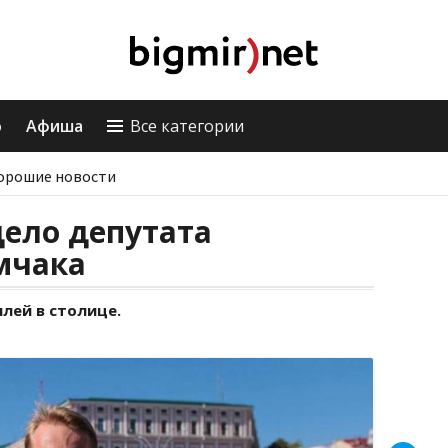
о
Афиша
Все категории
орошие новости
дело депутата
мчака
млей в столице.