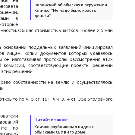
Зеленский об обысках в окружении
евсовета
Кличко: "Не надо было красть
шений,
деньги"
ками в
которые
нности. Общая стоимость участков - более 2,5 млн
на основании поддельных заявлений инициировал
ов лицам, копии документов которых удавалось
м он изготавливал протоколы рассмотрения этих
й комиссии, соответствующие проекты решений
е этих решений.
раво собственности на землю и осуществлялось
и.
рыто по ч. 5 ст. 191, ч.ч. 3, 4 ст. 358 Уголовного
ователи
Читайте также:
дований
Кличко опубликовал видео с
нте по
обысками СБУ в его доме
ектурно-