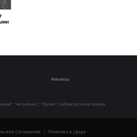
т
Турция ограничила
Марганец: премьер
ными
движение судов в
сообщил о кадровых
Черное море из-за атак
решениях после ава
на водопроводе
Финансы
аний", "Актуально", "Промо", публикуются на правах
льское Соглашение
|
Политика в сфере