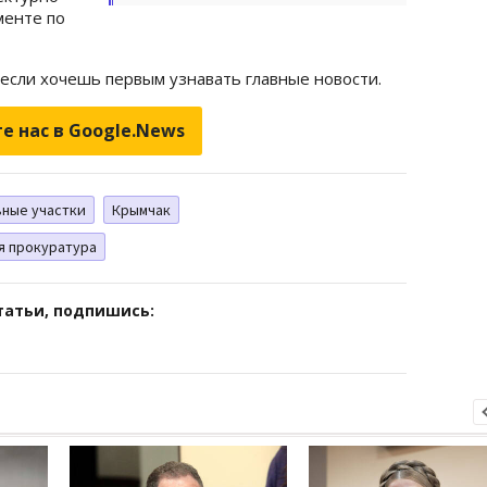
менте по
 если хочешь первым узнавать главные новости.
е нас в Google.News
ьные участки
Крымчак
я прокуратура
татьи, подпишись: