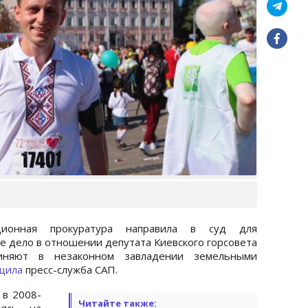
пционная прокуратура направила в суд для
е дело в отношении депутата Киевского горсовета
виняют в незаконном завладении земельными
щила
пресс-служба САП.
 в 2008-
Читайте также:
дясь на