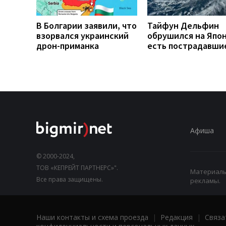
В Болгарии заявили, что
Тайфун Дельфин
взорвался украинский
обрушился на Япо
дрон-приманка
есть пострадавши
Афиша
© 2000-2024,
ТОВ «КЕПРЕЙТ ПАРТНЕРС»".
Материалы,
Все права защищены.
рекламы.
Наши контакты и схема проезда
|
Редакция
|
Связа