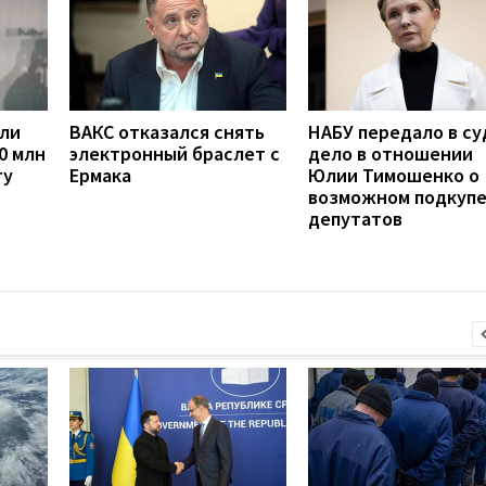
сли
ВАКС отказался снять
НАБУ передало в су
0 млн
электронный браслет с
дело в отношении
ту
Ермака
Юлии Тимошенко о
возможном подкуп
депутатов