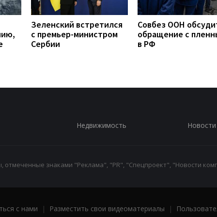
Зеленский встретился
Совбез ООН обсуди
нию,
с премьер-министром
обращение с плен
е
Сербии
в РФ
Недвижимость
Новости
 отмеченные знаками "Реклама", "PR", "Спецпроект", "Новости комп
ться с нами
|
Разместить свои видеоматериалы
|
Пользовате