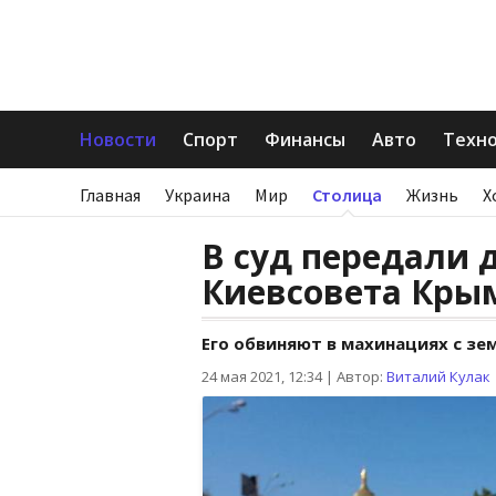
Новости
Спорт
Финансы
Авто
Техн
Главная
Украина
Мир
Столица
Жизнь
Х
В суд передали 
Киевсовета Кры
Его обвиняют в махинациях с зе
24 мая 2021, 12:34
|
Автор:
Виталий Кулак