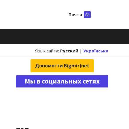
Почта
Искать
Язык сайта:
Русский
|
Українська
Допомогти Bigmir)net
Мы в социальных сетях