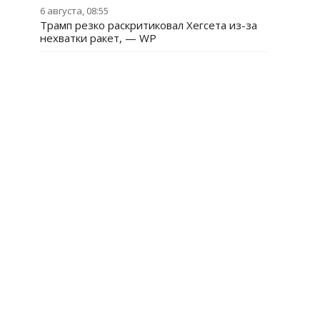
6 августа, 08:55
Трамп резко раскритиковал Хегсета из-за
нехватки ракет, — WP