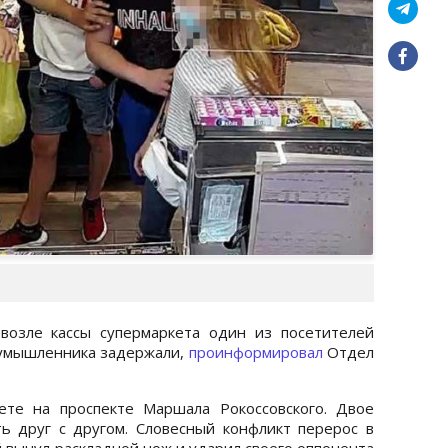
возле кассы супермаркета один из посетителей
оумышленника задержали,
проинформировал
Отдел
ете на проспекте Маршала Рокоссовского. Двое
ь друг с другом. Словесный конфликт перерос в
 вынул раскладной нож и ударил своего оппонента