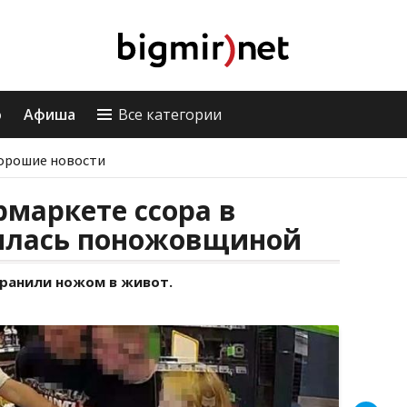
о
Афиша
Все категории
орошие новости
рмаркете ссора в
илась поножовщиной
 ранили ножом в живот.