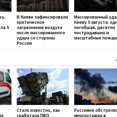
сь
В Киеве зафиксировали
Массированный уда
критическое
Киеву 5 августа: од
ла 5
загрязнение воздуха
погибшая, десятки
после массированного
пострадавших и
удара со стороны
масштабные пожар
России
Стало известно, как
Россияне обстреля
ых
сработала ПВО
многоэтажки в