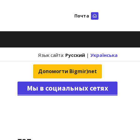
Почта
Искать
Язык сайта:
Русский
|
Українська
Допомогти Bigmir)net
Мы в социальных сетях