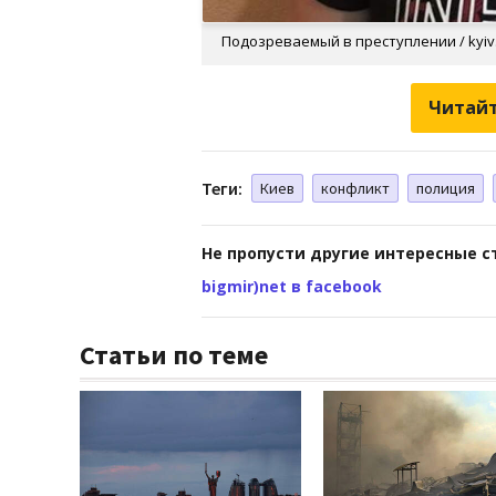
Подозреваемый в преступлении / kyiv
Читайт
Теги:
Киев
конфликт
полиция
Не пропусти другие интересные с
bigmir)net в facebook
Статьи по теме