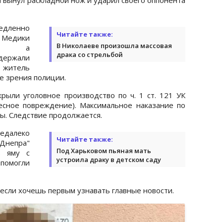
дленно
Читайте также:
Медики
В Николаеве произошла массовая
али, а
драка со стрельбой
ржали
 житель
е зрения полиции.
рыли уголовное производство по ч. 1 ст. 121 УК
сное повреждение). Максимальное наказание по
ды. Следствие продолжается.
недалеко
Читайте также:
непра"
Под Харьковом пьяная мать
 яму с
устроила драку в детском саду
помогли
 если хочешь первым узнавать главные новости.