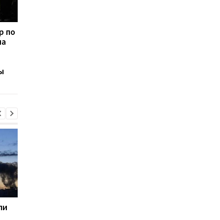
р по
Зарезал 17-летнюю
В Одессе мужчина
на
девушку, а потом сел
открыл огонь по
ужинать: жуткие
сотрудникам ТЦК:
подробности убийства
полиция задержала
ы
в Киевской области
подозреваемого
ли
Генштаб назвал потери
Пентагон призвал
россиян за сутки
оборонные компани