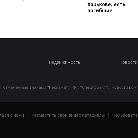
Харькове, есть
погибшие
Недвижимость
Новости
 отмеченные знаками "Реклама", "PR", "Спецпроект", "Новости комп
ться с нами
|
Разместить свои видеоматериалы
|
Пользовате