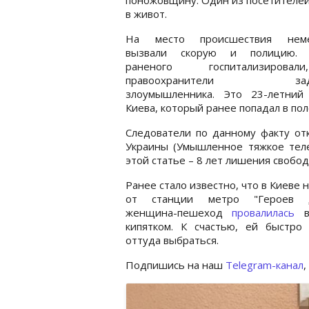
в живот.
На место происшествия неме
вызвали скорую и полицию. 
раненого госпитализиров
правоохранители заде
злоумышленника. Это 23-летний
Киева, который ранее попадал в пол
Следователи по данному факту отк
Украины (Умышленное тяжкое теле
этой статье – 8 лет лишения свобо
Ранее стало известно, что в Киеве 
от станции метро "Героев Д
женщина-пешеход
провалилась
в
кипятком. К счастью, ей быстро 
оттуда выбраться.
Подпишись на наш
Telegram-канал
,