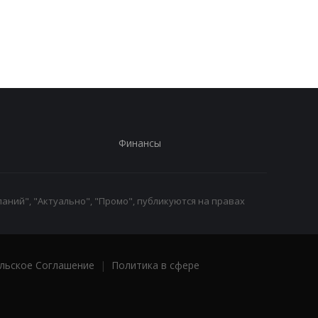
увеличить
производство
вооружений - СМИ
Финансы
аний", "Актуально", "Промо", публикуются на правах
льское Соглашение
|
Политика в сфере