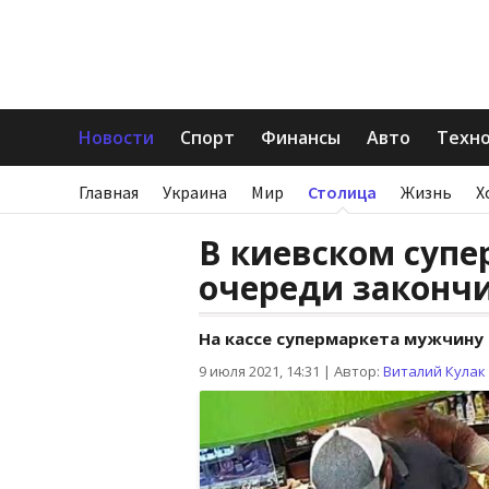
Новости
Спорт
Финансы
Авто
Техн
Главная
Украина
Мир
Столица
Жизнь
Х
В киевском супе
очереди законч
На кассе супермаркета мужчину
9 июля 2021, 14:31
|
Автор:
Виталий Кулак