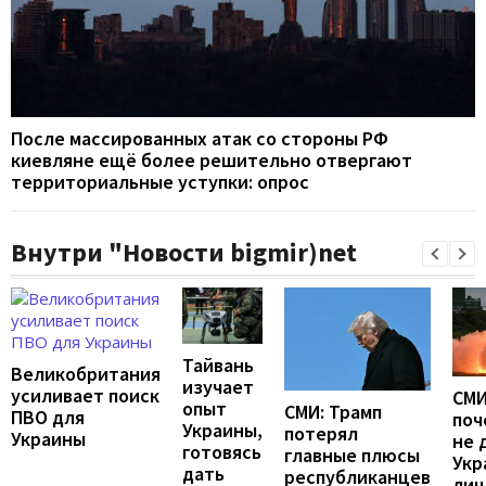
После массированных атак со стороны РФ
киевляне ещё более решительно отвергают
территориальные уступки: опрос
Внутри "Новости bigmir)net
Тайвань
Великобритания
изучает
усиливает поиск
СМИ
опыт
СМИ: Трамп
ПВО для
поч
Украины,
потерял
Украины
не 
готовясь
главные плюсы
Укр
дать
республиканцев
лиц