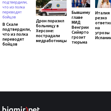
Бывшему
Италия
главе
резко
Дрон поразил
МИД
ответи
В Скале
больницу в
Венгрии
на
подтвердили,
Херсоне:
Сийярто
угрозы
что из полка
пострадали
грозит
Испани
переводят
медработницы
тюрьма
бойцов