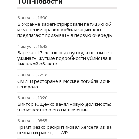
ТОП-новости
6 августа, 16:30
В Украине зарегистрировали петицию об
изменении правил мобилизации: кого
предлагают призывать в первую очередь
4 августа, 16:45
Зарезал 17-летнюю девушку, а потом сел
ужинать: жуткие подробности убийства в
Киевской области
2 августа, 22:18
СМИ: В ресторане в Москве погибла дочь
генерала
6 августа, 13:20
Виктор Ющенко занял новую должность:
что известно о его назначении
6 августа, 08:55
Трамп резко раскритиковал Хегсета из-за
нехватки ракет, — WP