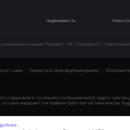
Недвижимость
Новости
 отмеченные знаками "Реклама", "PR", "Спецпроект", "Новости комп
ться с нами
|
Разместить свои видеоматериалы
|
Пользовате
что содержание и тон Вашего сообщения могут задеть чувства 
 которые нарушают эти правила грубо или систематически, буд
робнее...