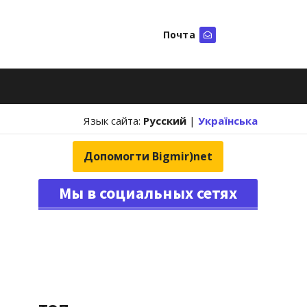
Почта
Искать
Язык сайта:
Русский
|
Українська
Допомогти Bigmir)net
Мы в социальных сетях