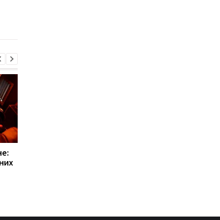
эвакуации
е:
РФ создала
РФ создала
них
"украинскую бригаду"
"украинскую бригад
из пленных - ISW
из пленных - ISW