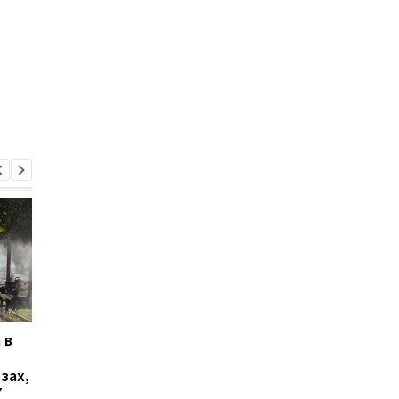
 в
В Ялте раздались
В Сызрани горит НП
выстрелы и вспыхнул
после атаки дронов 
зах,
пожар: оккупационные
соцсети
7
власти объявили об