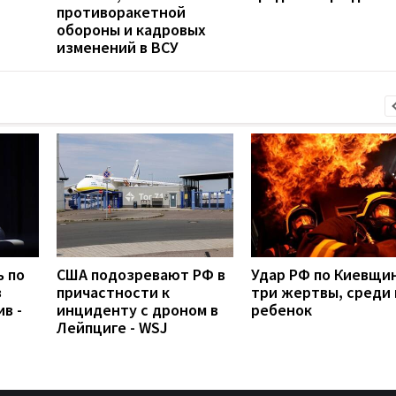
противоракетной
обороны и кадровых
изменений в ВСУ
ь по
США подозревают РФ в
Удар РФ по Киевщин
з
причастности к
три жертвы, среди 
ив -
инциденту с дроном в
ребенок
Лейпциге - WSJ