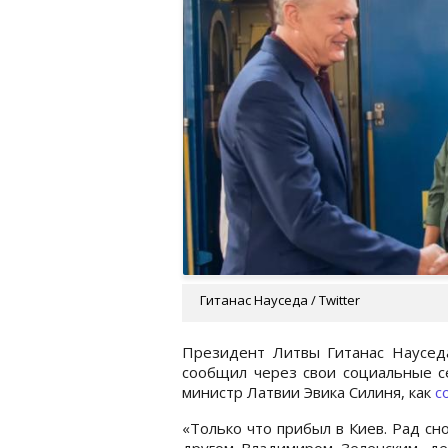
Гитанас Науседа / Twitter
Президент Литвы Гитанас Наусед
сообщил через свои социальные се
министр Латвии Эвика Силиня, как
с
«Только что прибыл в Киев. Рад сн
другом Владимиром Зеленским, де