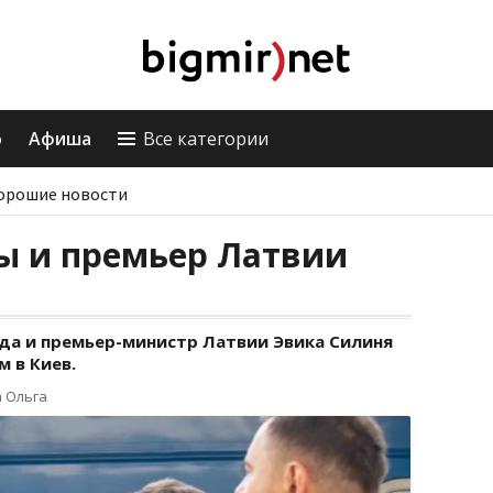
о
Афиша
Все категории
орошие новости
ы и премьер Латвии
да и премьер-министр Латвии Эвика Силиня
 в Киев.
 Ольга