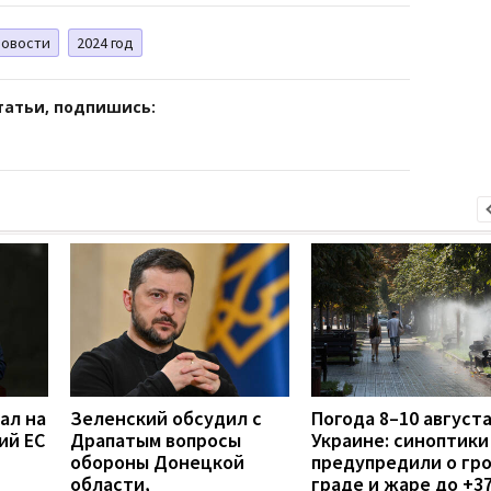
Новости
2024 год
татьи, подпишись:
ал на
Зеленский обсудил с
Погода 8–10 августа
ий ЕС
Драпатым вопросы
Украине: синоптики
обороны Донецкой
предупредили о гро
области,
граде и жаре до +3