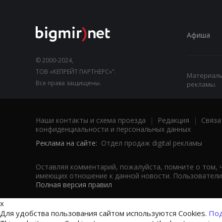
Афиша
© 2000-2024,
ТОВ «КЕПРЕЙТ ПАРТНЕРС»".
Материалы,
Все права защищены.
рекламы.
Наши контакты и схема проезда
|
Редакция
|
Связа
конфиденциальности и персональных данных
Реклама на сайте:
Отдел продаж digital рекламы
Оставляя комментарий, пожалуйста, помните о том, 
имеющих отношение к данной новости. Пользователи,
Полная версия правил
x
Для удобства пользования сайтом используются Cookies.
Под