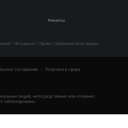
Финансы
аний", "Актуально", "Промо", публикуются на правах
льское Соглашение
|
Политика в сфере
реальных людей, непосредственно или косвенно
ут заблокированы.