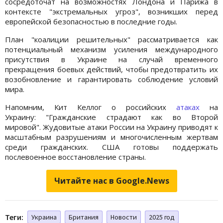
сосредоточат на возможностях Лондона и Парижа в
контексте "экстремальных угроз", возникших перед
европейской безопасностью в последние годы.
План "коалиции решительных" рассматривается как
потенциальный механизм усиления международного
присутствия в Украине на случай временного
прекращения боевых действий, чтобы предотвратить их
возобновление и гарантировать соблюдение условий
мира.
Напомним, Кит Келлог о российских
атаках
на
Украину: "Гражданские страдают как во Второй
мировой". Жудовитые атаки России на Украину приводят к
масштабным разрушениям и многочисленным жертвам
среди гражданских. США готовы поддержать
послевоенное восстановление страны.
Читайте нас в Google.News
Теги:
Украина
Британия
Новости
2025 год