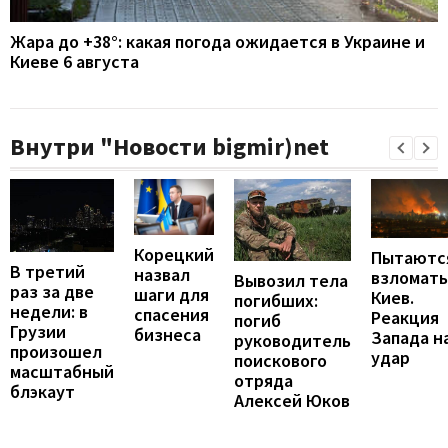
Жара до +38°: какая погода ожидается в Украине и
Киеве 6 августа
Внутри "Новости bigmir)net
Корецкий
Пытаютс
В третий
назвал
взломать
Вывозил тела
раз за две
шаги для
Киев.
погибших:
недели: в
спасения
Реакция
погиб
Грузии
бизнеса
Запада н
руководитель
произошел
удар
поискового
масштабный
отряда
блэкаут
Алексей Юков