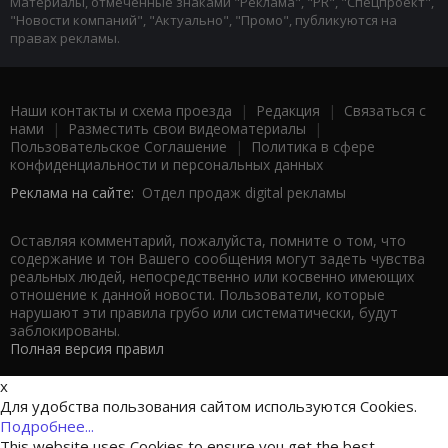
Материалы, отмеченные знаками "Реклама", "PR", "Спецпроект",
"Новости компаний", "Актуально", "Промо", публикуются на
правах рекламы.
Наши контакты и схема проезда
|
Редакция
|
Связаться с
нами
|
Разместить свои видеоматериалы
|
Пользовательское Соглашение
|
Политика в сфере
конфиденциальности и персональных данных
Реклама на сайте:
Отдел продаж digital рекламы
Оставляя комментарий, пожалуйста, помните о том, что
содержание и тон Вашего сообщения могут задеть чувства
реальных людей, непосредственно или косвенно имеющих
отношение к данной новости. Пользователи, которые
нарушают эти правила грубо или систематически, будут
заблокированы.
Полная версия правил
x
Для удобства пользования сайтом используются Cookies.
Подробнее...
This website uses Cookies to ensure you get the best