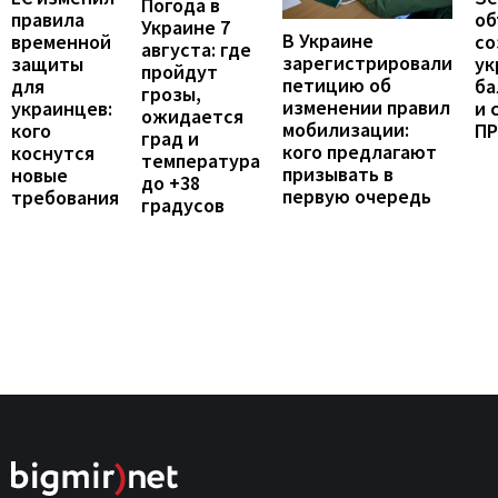
Погода в
правила
об
Украине 7
В Украине
временной
со
августа: где
зарегистрировали
защиты
ук
пройдут
петицию об
для
ба
грозы,
изменении правил
украинцев:
и 
ожидается
мобилизации:
кого
П
град и
кого предлагают
коснутся
температура
призывать в
новые
до +38
первую очередь
требования
градусов