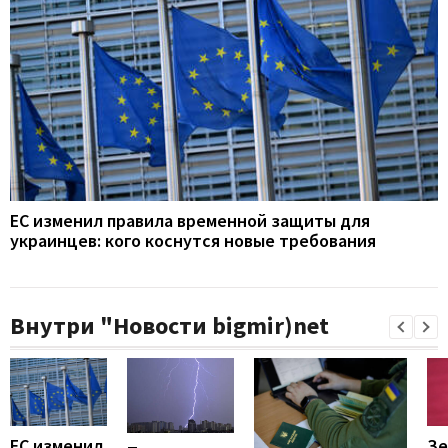
ЕС изменил правила временной защиты для
украинцев: кого коснутся новые требования
Внутри "Новости bigmir)net
ЕС изменил
Зе