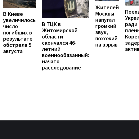
Жителей
Поех
Москвы
В Киеве
Укра
напугал
увеличилось
В ТЦК в
ради
громкий
число
Житомирской
пленн
звук,
погибших в
области
Коре
похожий
результате
скончался 46-
заде
на взрыв
обстрела 5
летний
акти
августа
военнообязанный:
начато
расследование