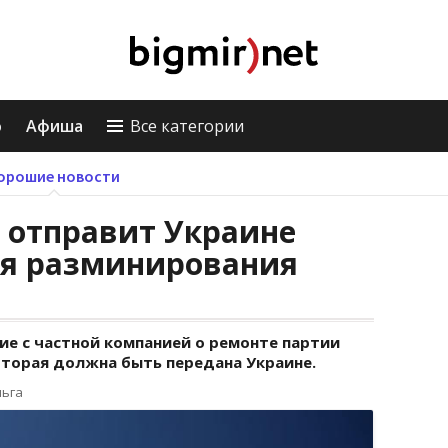
о
Афиша
Все категории
орошие новости
 отправит Украине
ля разминирования
ие с частной компанией о ремонте партии
торая должна быть передана Украине.
льга