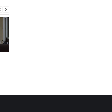
Второй за день: в
Залужный объяснил
П
России похоронили еще
свои слова о
одного генерала
невозможности
вступления Украины 
НАТО