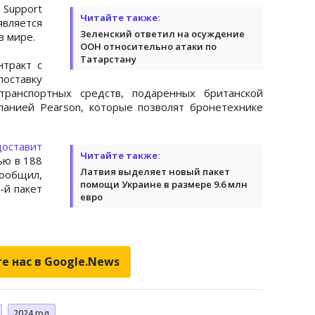
Support
Читайте также:
вляется
Зеленский ответил на осуждение
в мире.
ООН относительно атаки по
Татарстану
тракт с
поставку
транспортных средств, подаренных британской
анией Pearson, которые позволят бронетехнике
доставит
Читайте также:
ью в 188
Латвия выделяет новый пакет
ообщил,
помощи Украине в размере 9.6 млн
-й пакет
евро
е нас в Google.News
2024 год