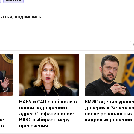
татьи, подпишись:
НАБУ и САП сообщили о
КМИС оценил урове
новом подозрении в
доверия к Зеленск
адрес Стефанишиной:
после резонансных
ле
ВАКС выбирает меру
кадровых решений
го
пресечения