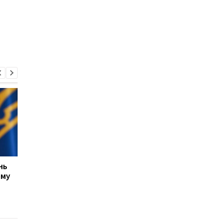
нь
США не прекращают
ЕС выделил Украине 
ому
переговоры с Украиной
млрд евро из активо
о производстве ракет
России: средства бу
Patriot, несмотря на
направлены на обор
позицию Трампа