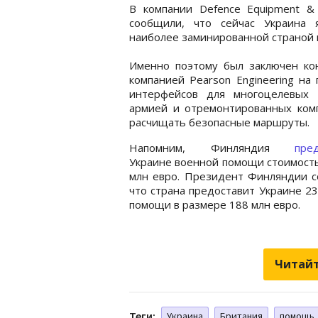
В компании Defence Equipment & 
сообщили, что сейчас Украина я
наиболее заминированной страной 
Именно поэтому был заключен кон
компанией Pearson Engineering на 
интерфейсов для многоцелевых 
армией и отремонтированных комп
расчищать безопасные маршруты.
Напомним, Финляндия
пре
Украине военной помощи стоимост
млн евро. Президент Финляндии с
что страна предоставит Украине 23
помощи в размере 188 млн евро.
Читайт
Теги:
Украина
Британия
помощь