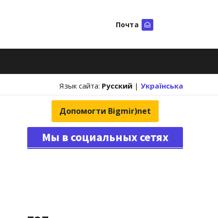
Почта
Искать
Язык сайта:
Русский
|
Українська
Допомогти Bigmir)net
Мы в социальных сетях