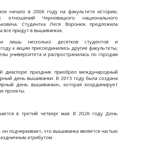
вое начало в 2006 году на факультете истории,
х отношений Черновицкого национального
ковича. Студентка Леся Воронюк предложила
а все придут в вышиванках.
ли лишь несколько десятков студентов и
году к акции присоединились другие факультеты,
елы университета и распространилась по городам
ой диаспоре праздник приобрел международный
ирный день вышиванки. В 2015 году была создана
ирный день вышиванки», которая координирует
е проекты.
ается в третий четверг мая. В 2026 году День
 он подчеркивает, что вышиванка является частью
раздничным атрибутом.