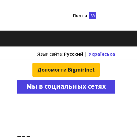
Почта
Искать
Язык сайта:
Русский
|
Українська
Допомогти Bigmir)net
Мы в социальных сетях