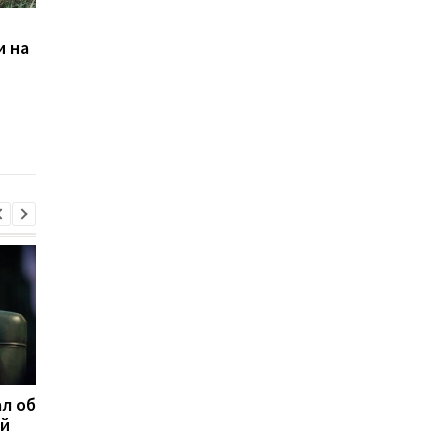
Корецький анонсировал
В Павлограде удар 
и на
изменения для
уничтожил депо
учителей и студентов
Укрпочты: погибли д
сотрудницы
л об
Федоров ответил,
Марганец без воды:
ой
надеется ли вернуться
Зеленский резко
на пост министра
отреагировал