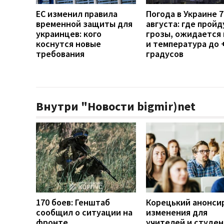
ЕС изменил правила
Погода в Украине 7
временной защиты для
августа: где пройд
украинцев: кого
грозы, ожидается 
коснутся новые
и температура до 
требования
градусов
Внутри "Новости bigmir)net
170 боев: Генштаб
Корецький анонси
сообщил о ситуации на
изменения для
фронте
учителей и студе