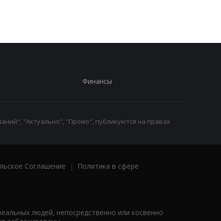
обороны
Финансы
аний", "Актуально", "Промо", публикуются на правах
льское Соглашение
|
Политика в сфере
реальных людей, непосредственно или косвенно