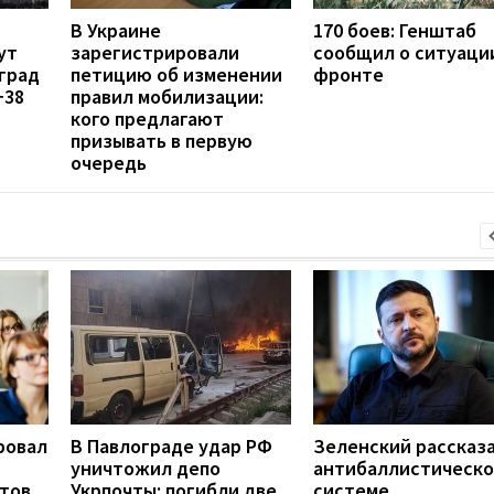
В Украине
170 боев: Генштаб
ут
зарегистрировали
сообщил о ситуаци
град
петицию об изменении
фронте
+38
правил мобилизации:
кого предлагают
призывать в первую
очередь
ровал
В Павлограде удар РФ
Зеленский рассказа
уничтожил депо
антибаллистическ
нтов
Укрпочты: погибли две
системе