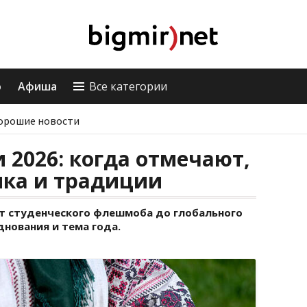
о
Афиша
Все категории
орошие новости
2026: когда отмечают,
ика и традиции
от студенческого флешмоба до глобального
нования и тема года.