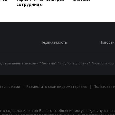
сотрудницы
Недвижимость
Новости
 отмеченные знаками "Реклама", "PR", "Спецпроект", "Новости комп
ться с нами
|
Разместить свои видеоматериалы
|
Пользовате
что содержание и тон Вашего сообщения могут задеть чувства 