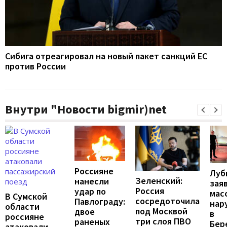
Сибига отреагировал на новый пакет санкций ЕС
против России
Внутри "Новости bigmir)net
Россияне
Луб
Зеленский:
нанесли
зая
Россия
удар по
мас
В Сумской
сосредоточила
Павлограду:
нар
области
под Москвой
двое
в
россияне
три слоя ПВО
раненых
Бер
атаковали