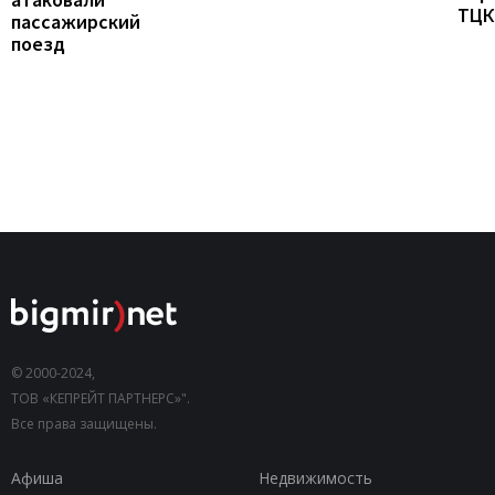
ТЦК
пассажирский
поезд
© 2000-2024,
ТОВ «КЕПРЕЙТ ПАРТНЕРС»".
Все права защищены.
Афиша
Недвижимость