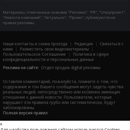
Материалы, отмеченные знаками "Реклама", "PR", "Спецпроект",
"Новости компаний", "Актуально", "Промо", публикуются на
правах рекламы.
Наши контакты и схема проезда
|
Редакция
|
Связаться с
нами
|
Разместить свои видеоматериалы
|
Пользовательское Соглашение
|
Политика в сфере
конфиденциальности и персональных данных
Реклама на сайте:
Отдел продаж digital рекламы
Оставляя комментарий, пожалуйста, помните о том, что
содержание и тон Вашего сообщения могут задеть чувства
реальных людей, непосредственно или косвенно имеющих
отношение к данной новости. Пользователи, которые
нарушают эти правила грубо или систематически, будут
заблокированы.
Полная версия правил
x
Для удобства пользования сайтом используются Cookies.