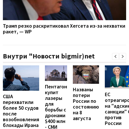
Трамп резко раскритиковал Хегсета из-за нехватки
ракет, — WP
Внутри "Новости bigmir)net
Пентагон
Названы
купит
ЕС
потери
США
лазеры
отреагир
России по
перехватили
для
на "адски
состоянию
более 50 судов
борьбы с
санкции"
на 8
после
дронами
против
августа
возобновления
$400 млн
России
блокады Ирана
- СМИ