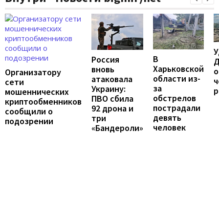
У
В
Россия
Д
Харьковской
вновь
о
Организатору
области из-
атаковала
ч
сети
за
Украину:
р
мошеннических
обстрелов
ПВО сбила
криптообменников
пострадали
92 дрона и
сообщили о
девять
три
подозрении
человек
«Бандероли»