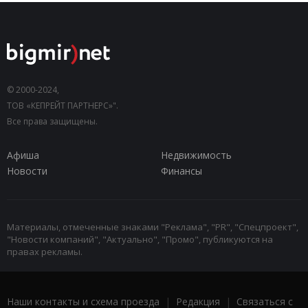
© 2000-2024,
ТОВ «КЕПРЕЙТ ПАРТНЕРС»".
Все права защищены.
Афиша
Недвижимость
Новости
Финансы
Материалы, отмеченные знаками "Реклама", "PR", "Спецпроект",
"Новости компаний", "Актуально", "Промо", публикуются на
правах рекламы.
Наши контакты и схема проезда
|
Редакция
|
Связаться с