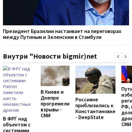
Президент Бразилии настаивает на переговорах
между Путиным и Зеленским в Стамбуле
Внутри "Новости bigmir)net
Пут
В Киеве и
изб
Днепре
Россияне
рег
прогремели
приблизились к
РФ, 
взрывы -
Константиновке
дол
СМИ
- DeepState
дрон
В ФРГ над
СМИ
объектом с
системами