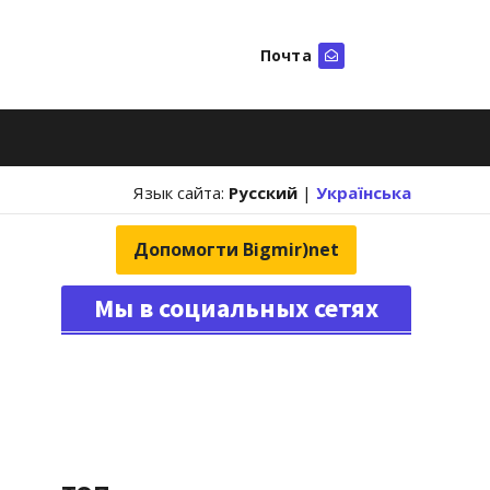
Почта
Искать
Язык сайта:
Русский
|
Українська
Допомогти Bigmir)net
Мы в социальных сетях