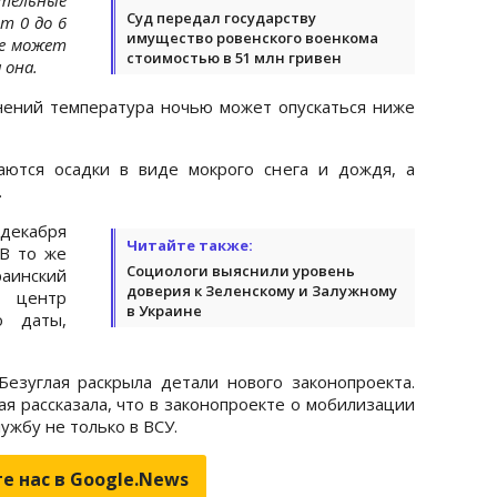
Суд передал государству
т 0 до 6
имущество ровенского военкома
ге может
стоимостью в 51 млн гривен
 она.
нений температура ночью может опускаться ниже
аются осадки в виде мокрого снега и дождя, а
.
 декабря
Читайте также:
 В то же
Социологи выяснили уровень
аинский
доверия к Зеленскому и Залужному
 центр
в Украине
о даты,
езуглая раскрыла детали нового законопроекта.
я рассказала, что в законопроекте о мобилизации
жбу не только в ВСУ.
е нас в Google.News