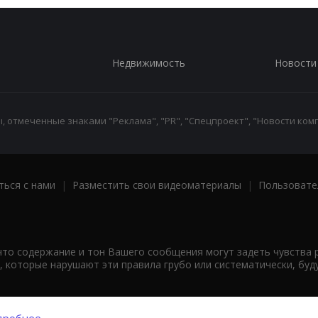
Недвижимость
Новости
 отмеченные знаками "Реклама", "PR", "Спецпроект", "Новости комп
ться с нами
|
Разместить свои видеоматериалы
|
Пользовате
что содержание и тон Вашего сообщения могут задеть чувства 
 которые нарушают эти правила грубо или систематически, буд
робнее...