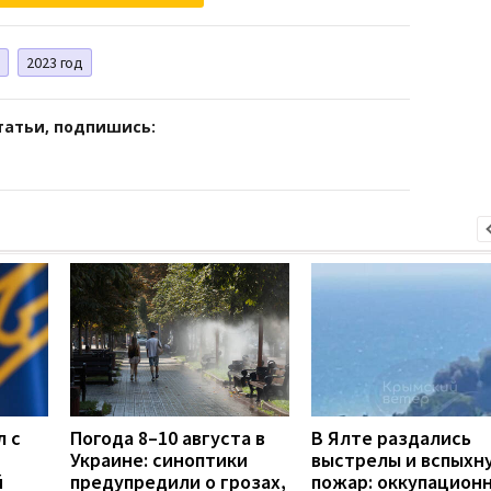
2023 год
татьи, подпишись:
л с
Погода 8–10 августа в
В Ялте раздались
Украине: синоптики
выстрелы и вспыхн
й
предупредили о грозах,
пожар: оккупацион