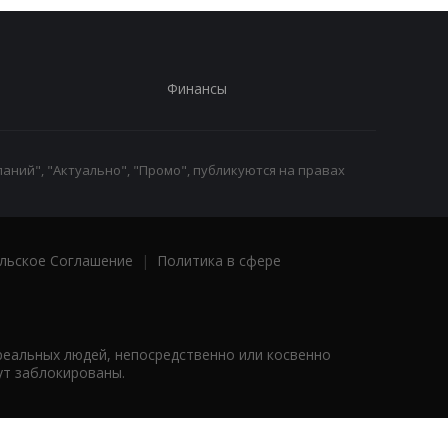
Финансы
аний", "Актуально", "Промо", публикуются на правах
льское Соглашение
|
Политика в сфере
реальных людей, непосредственно или косвенно
ут заблокированы.