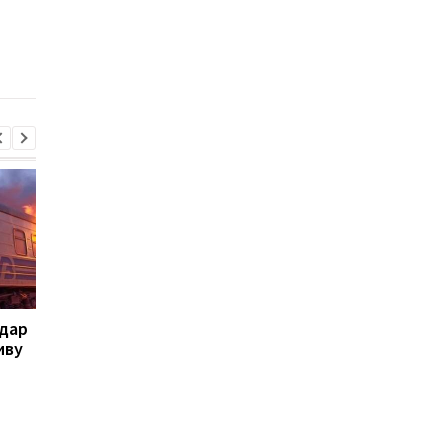
августа
военнообязанный:
начато расследован
удар
Летела баллистика и
Стало известно, в к
иву
"шахеды": как
области больше все
сработала ПВО
жалуются на ТЦК