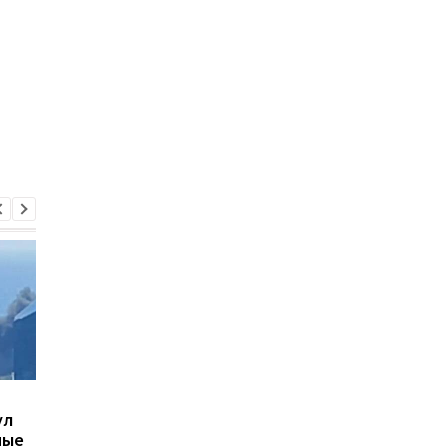
В Киеве увеличилось
В ТЦК в Житомирско
ул
число погибших в
области скончался 4
ные
результате обстрела 5
летний