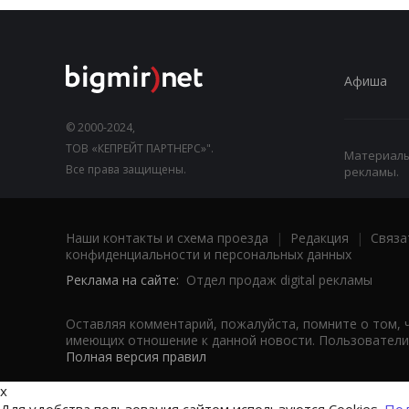
Афиша
© 2000-2024,
ТОВ «КЕПРЕЙТ ПАРТНЕРС»".
Материалы,
Все права защищены.
рекламы.
Наши контакты и схема проезда
|
Редакция
|
Связа
конфиденциальности и персональных данных
Реклама на сайте:
Отдел продаж digital рекламы
Оставляя комментарий, пожалуйста, помните о том, 
имеющих отношение к данной новости. Пользователи,
Полная версия правил
x
Для удобства пользования сайтом используются Cookies.
Под