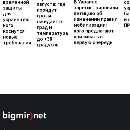
В Украине
временной
со
августа: где
зарегистрировали
защиты
ук
пройдут
петицию об
для
ба
грозы,
изменении правил
украинцев:
и 
ожидается
мобилизации:
кого
П
град и
кого предлагают
коснутся
температура
призывать в
новые
до +38
первую очередь
требования
градусов