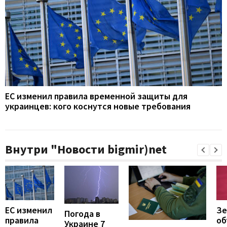
ЕС изменил правила временной защиты для
украинцев: кого коснутся новые требования
Внутри "Новости bigmir)net
ЕС изменил
Зе
Погода в
правила
об
Украине 7