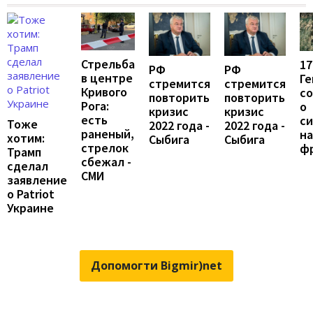
Стрельба
17
РФ
РФ
в центре
Г
стремится
стремится
Кривого
с
повторить
повторить
Рога:
о
кризис
кризис
есть
с
Тоже
2022 года -
2022 года -
раненый,
на
хотим:
Сыбига
Сыбига
стрелок
ф
Трамп
сбежал -
сделал
СМИ
заявление
о Patriot
Украине
Допомогти Bigmir)net