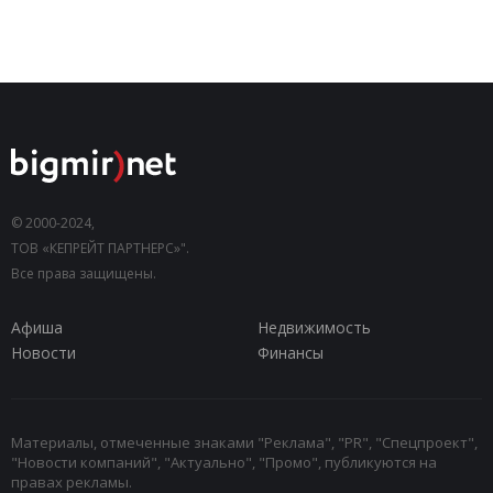
© 2000-2024,
ТОВ «КЕПРЕЙТ ПАРТНЕРС»".
Все права защищены.
Афиша
Недвижимость
Новости
Финансы
Материалы, отмеченные знаками "Реклама", "PR", "Спецпроект",
"Новости компаний", "Актуально", "Промо", публикуются на
правах рекламы.