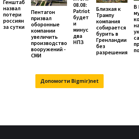
Генштаб
08.08:
В
назвал
Близкая к
Patriot
Пентагон
м
потери
Трампу
будет
призвал
к
россиян
компания
и
оборонные
н
за сутки
собирается
минус
компании
у
бурить в
два
увеличить
с
Гренландии
НПЗ
производство
п
без
вооружений -
п
разрешения
СМИ
Допомогти Bigmir)net