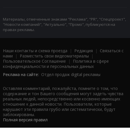
Материалы, отмеченные знаками "Реклама", "PR", "Спецпроект",
"Новости компаний", "Актуально", "Промо", публикуются на
правах рекламы.
Наши контакты и схема проезда
|
Редакция
|
Связаться с
нами
|
Разместить свои видеоматериалы
|
Пользовательское Соглашение
|
Политика в сфере
конфиденциальности и персональных данных
Реклама на сайте:
Отдел продаж digital рекламы
Оставляя комментарий, пожалуйста, помните о том, что
содержание и тон Вашего сообщения могут задеть чувства
реальных людей, непосредственно или косвенно имеющих
отношение к данной новости. Пользователи, которые
нарушают эти правила грубо или систематически, будут
заблокированы.
Полная версия правил