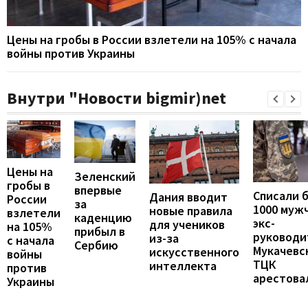
Цены на гробы в России взлетели на 105% с начала
войны против Украины
Внутри "Новости bigmir)net
Цены на
Зеленский
гробы в
впервые
Списали 
Дания вводит
России
за
1000 муж
новые правила
взлетели
каденцию
экс-
для учеников
на 105%
прибыл в
руководи
из-за
с начала
Сербию
Мукачевс
искусственного
войны
ТЦК
интеллекта
против
арестова
Украины