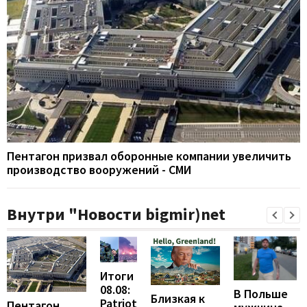
Пентагон призвал оборонные компании увеличить
производство вооружений - СМИ
Внутри "Новости bigmir)net
Итоги
08.08:
В Польше
Близкая к
Patriot
Пентагон