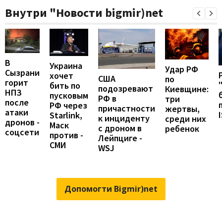
Внутри "Новости bigmir)net
В
Украина
Удар РФ
Сызрани
хочет
США
по
горит
бить по
подозревают
Киевщине:
НПЗ
пусковым
РФ в
три
после
РФ через
причастности
жертвы,
атаки
Starlink,
к инциденту
среди них
дронов -
Маск
с дроном в
ребенок
соцсети
против -
Лейпциге -
СМИ
WSJ
Допомогти Bigmir)net