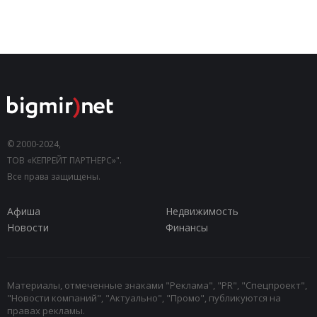
© 2000-2024,
ТОВ «КЕПРЕЙТ ПАРТНЕРС»".
Все права защищены.
Афиша
Недвижимость
Новости
Финансы
Материалы, отмеченные знаками "Реклама", "PR", "Спецпроект",
"Новости компаний", "Актуально", "Промо", публикуются на
правах рекламы.