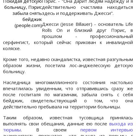
Покидая детскую
Пэрис. - "Она дарит людям надежду и я
больницу, Пэрис
действительно счастлива находиться
забыла снять
здесь и поддерживать Джесси".
бейджик
Джесси (Jesse Billauer) - основатель Lіfe
(people.com)
Rolls On и близкий друг Пэрис, в
прошлом - профессиональный
серфингист, который сейчас прикован к инвалидной
коляске.
Кроме того, недавно скандалистка, известная разгульным
образом жизни, посетила лос-анджелесскую детскую
больницу.
Наследница многомиллионного состояния настолько
впечатлилась увиденным, что отправившись сразу же
после госпиталя по магазинам, забыла снять с себя
бейджик, свидетельствующий о том, что она
действительно пребывала на территории больницы.
Таким образом, известная тусовщица принялась
выполнять свои обещания, данные ею после
выхода из
тюрьмы
. В своем
первом интервью
знаменитость призналась, что вышла из тюрьмы с