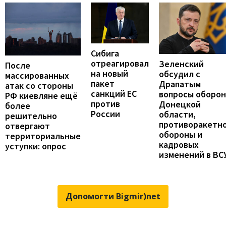
Сибига
отреагировал
Зеленский
После
на новый
обсудил с
массированных
пакет
Драпатым
атак со стороны
санкций ЕС
вопросы оборо
РФ киевляне ещё
против
Донецкой
более
России
области,
решительно
противоракетн
отвергают
обороны и
территориальные
кадровых
уступки: опрос
изменений в ВС
Допомогти Bigmir)net