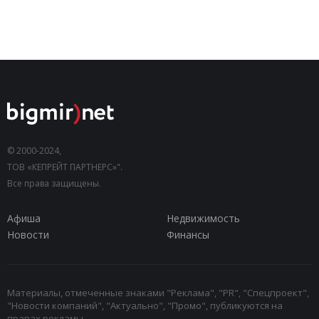
© 2000-2024,
ТОВ «КЕПРЕЙТ ПАРТНЕРС»".
Все права защищены.
Афиша
Недвижимость
Новости
Финансы
Материалы, отмеченные знаками "Реклама", "PR", "Спецпроект",
"Новости компаний", "Актуально", "Промо", публикуются на
правах рекламы.