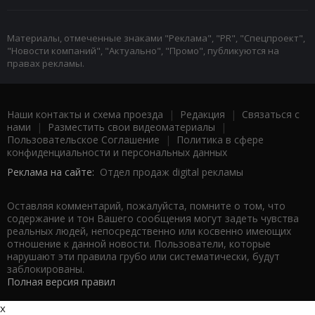
Материалы, отмеченные знаками "Реклама", "PR", "Спецпроект",
"Новости компаний", "Актуально", "Промо", публикуются на
правах рекламы.
Наши контакты и схема проезда
|
Редакция
|
Связаться с
нами
|
Разместить свои видеоматериалы
|
Пользовательское Соглашение
|
Политика в сфере
конфиденциальности и персональных данных
Реклама на сайте:
Отдел продаж digital рекламы
Оставляя комментарий, пожалуйста, помните о том, что
содержание и тон Вашего сообщения могут задеть чувства
реальных людей, непосредственно или косвенно имеющих
отношение к данной новости. Пользователи, которые
нарушают эти правила грубо или систематически, будут
заблокированы.
Полная версия правил
x