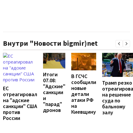
Внутри "Новости bigmir)net
Итоги
В ГСЧС
07.08:
сообщили
Трамп резко
"Адские"
новые
ЕС
отреагиров
санкции
детали
отреагировал
на решение
и
атаки РФ
на "адские
суда по
"парад"
на
санкции" США
бальному
дронов
Киевщину
против
залу
России