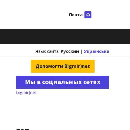
Почта
Искать
Язык сайта:
Русский
|
Українська
Допомогти Bigmir)net
Мы в социальных сетях
bigmir)net