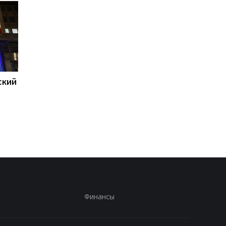
ский
Генштаб оценил
В Гданьске мужчина
ситуацию на фронте
избил двух поляков,
приняв их за украин
Финансы