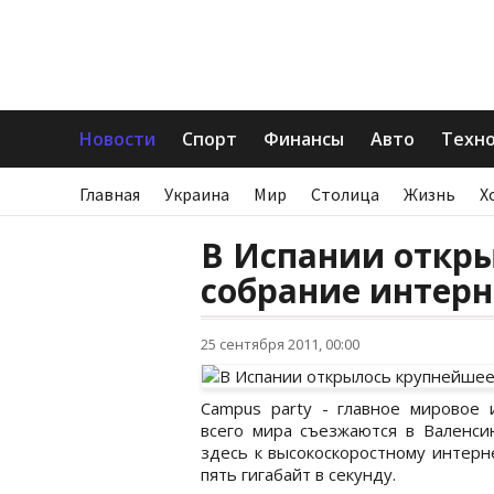
Новости
Спорт
Финансы
Авто
Техн
Главная
Украина
Мир
Столица
Жизнь
Х
В Испании откр
собрание интерн
25 сентября 2011, 00:00
Campus party - главное мировое 
всего мира съезжаются в Валенси
здесь к высокоскоростному интерне
пять гигабайт в секунду.