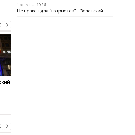
1 августа, 10:36
Нет ракет для "пэтриотов" - Зеленский
ский
Генштаб оценил
В Гданьске мужчина
ситуацию на фронте
избил двух поляков,
приняв их за украин