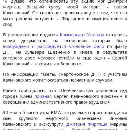
"Я думаю, что организовать эту акцию мог Дмитрий
Фирташ, бывший супруг моей матери", - сказал
Калиновский. Он связывает происходящее с тем, что его
мать решила вступить с Фирташем в имущественный
спор.
В распоряжении издания
Коммерсант-Украина
оказались
копии документов, на основании которых было
возбуждено и расследуется уголовное дело
по факту
ДТП на бульваре Шевченко в Киеве, в результате
которого двое человек погибли и еще один - Сергей
Калиновский - находится в больнице.
По информации газеты, смертоносное ДТП с участием
Калиновского может оказаться несчастным случаем.
Ранее сообщалось, что Шевченковский районный суд
города Киева
признал
Сергея Калиновского виновным в
совершении административного правонарушения.
30 мая в 5 часов утра BMW, за рулем которого находился
сын крупного нефтяного бизнесмена Зиновия
Калиновского и экс-супруги
Дмитрия Фирташа
Марины
Фирташ,
врезалось на большой скорости
в