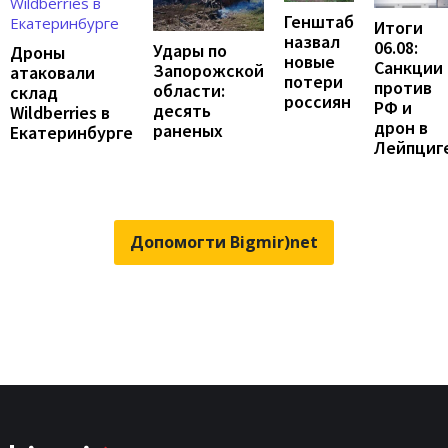
Генштаб
Итоги
назвал
06.08:
Удары по
Дроны
новые
Санкции
Запорожской
атаковали
потери
против
области:
склад
россиян
РФ и
десять
Wildberries в
дрон в
раненых
Екатеринбурге
Лейпциг
Допомогти Bigmir)net