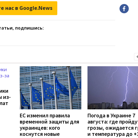
е нас в Google.News
татьи, подпишись:
дики
 из-
лат
ЕС изменил правила
Погода в Украине 7
временной защиты для
августа: где пройду
украинцев: кого
грозы, ожидается 
коснутся новые
и температура до +