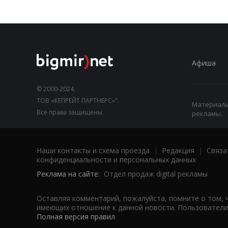
Афиша
© 2000-2024,
ТОВ «КЕПРЕЙТ ПАРТНЕРС»".
Материалы,
Все права защищены.
рекламы.
Наши контакты и схема проезда
|
Редакция
|
Связа
конфиденциальности и персональных данных
Реклама на сайте:
Отдел продаж digital рекламы
Оставляя комментарий, пожалуйста, помните о том, 
имеющих отношение к данной новости. Пользователи,
Полная версия правил