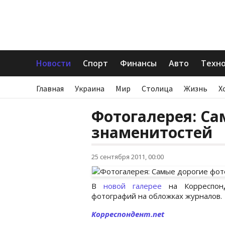
Новости
Спорт
Финансы
Авто
Техн
Главная
Украина
Мир
Столица
Жизнь
Х
Фотогалерея: Са
знаменитостей
25 сентября 2011, 00:00
В
новой галерее
на Корреспонд
фотографий на обложках журналов.
Корреспондент.net