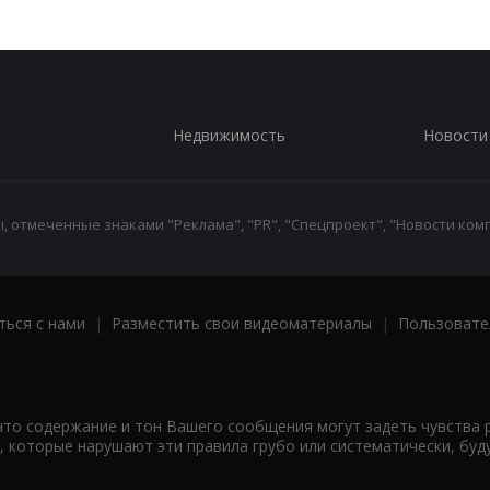
Недвижимость
Новости
 отмеченные знаками "Реклама", "PR", "Спецпроект", "Новости комп
ться с нами
|
Разместить свои видеоматериалы
|
Пользовате
что содержание и тон Вашего сообщения могут задеть чувства 
 которые нарушают эти правила грубо или систематически, буд