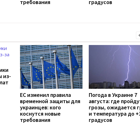
требования
градусов
дики
 из-
лат
ЕС изменил правила
Погода в Украине 7
временной защиты для
августа: где пройду
украинцев: кого
грозы, ожидается 
коснутся новые
и температура до +
требования
градусов