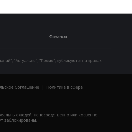
Финансы
аний", "Актуально", "Промо", публикуются на правах
льское Соглашение
|
Политика в сфере
реальных людей, непосредственно или косвенно
ут заблокированы.