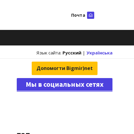
Почта
Искать
Язык сайта:
Русский
|
Українська
Допомогти Bigmir)net
Мы в социальных сетях