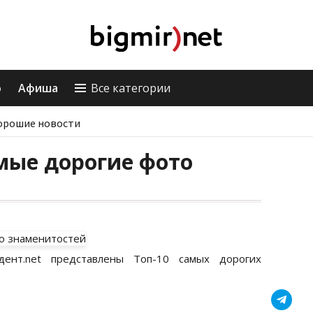
о
Афиша
Все категории
орошие новости
мые дорогие фото
ент.net представлены Топ-10 самых дорогих