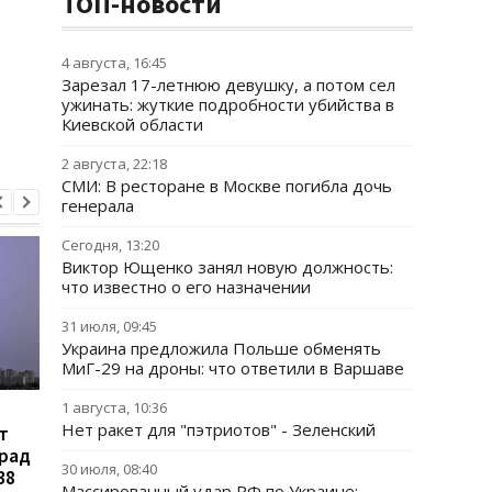
ТОП-новости
4 августа, 16:45
Зарезал 17-летнюю девушку, а потом сел
ужинать: жуткие подробности убийства в
Киевской области
2 августа, 22:18
СМИ: В ресторане в Москве погибла дочь
генерала
Сегодня, 13:20
Виктор Ющенко занял новую должность:
что известно о его назначении
31 июля, 09:45
Украина предложила Польше обменять
МиГ-29 на дроны: что ответили в Варшаве
1 августа, 10:36
В Украине
Зеленский объявил 
Нет ракет для "пэтриотов" - Зеленский
т
зарегистрировали
создании украинско
град
петицию об изменении
баллистики и систе
30 июля, 08:40
38
правил мобилизации:
ПРО
Массированный удар РФ по Украине: