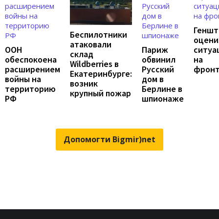
Геншт
Беспилотники
оцени
атаковали
ООН
Париж
ситуа
склад
обеспокоена
обвинил
на
Wildberries в
расширением
Русский
фрон
Екатеринбурге:
войны на
дом в
возник
территорию
Берлине в
крупный пожар
РФ
шпионаже
Допомогти Bigmir)net