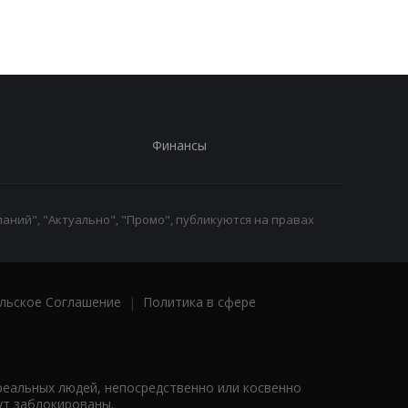
неизвестных дронов
Финансы
аний", "Актуально", "Промо", публикуются на правах
льское Соглашение
|
Политика в сфере
реальных людей, непосредственно или косвенно
ут заблокированы.