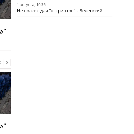
1 августа, 10:36
Нет ракет для "пэтриотов" - Зеленский
В ФРГ над объектом с
В Киеве и Днепре
ду"
системами Patriot
прогремели взрывы 
заметили шесть
СМИ
неизвестных дронов
В ФРГ над объектом с
В Киеве и Днепре
ду"
системами Patriot
прогремели взрывы 
заметили шесть
СМИ