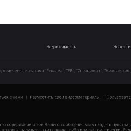
Недвижимость
Новости
 отмеченные знаками "Реклама", "PR", "Спецпроект", "Новости комп
ться с нами
|
Разместить свои видеоматериалы
|
Пользовате
что содержание и тон Вашего сообщения могут задеть чувства 
 которые нарушают эти правила грубо или систематически, буд