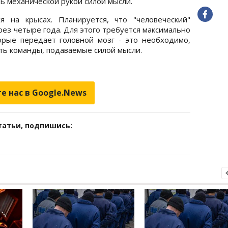
ь механической рукой силой мысли.
я на крысах. Планируется, что "человеческий"
рез четыре года. Для этого требуется максимально
орые передает головной мозг - это необходимо,
ть команды, подаваемые силой мысли.
е нас в Google.News
татьи, подпишись: