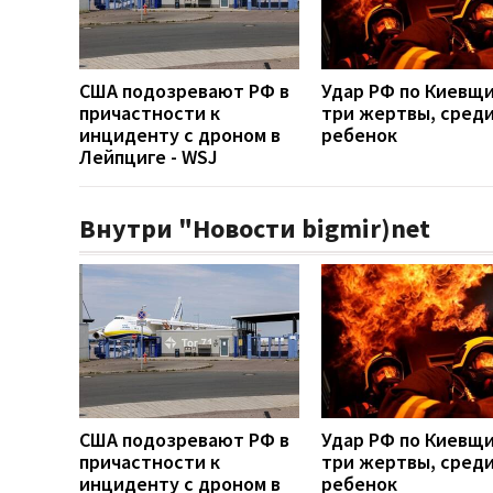
США подозревают РФ в
Удар РФ по Киевщи
причастности к
три жертвы, среди
инциденту с дроном в
ребенок
Лейпциге - WSJ
Внутри "Новости bigmir)net
США подозревают РФ в
Удар РФ по Киевщи
причастности к
три жертвы, среди
инциденту с дроном в
ребенок