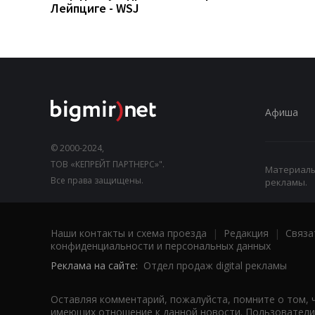
Лейпциге - WSJ
Афиша
© 2000-2024,
ТОВ «КЕПРЕЙТ ПАРТНЕРС»".
Материалы,
Все права защищены.
рекламы.
Наши контакты и схема проезда
|
Редакция
|
Связа
конфиденциальности и персональных данных
Реклама на сайте:
Отдел продаж digital рекламы
Оставляя комментарий, пожалуйста, помните о том, 
имеющих отношение к данной новости. Пользователи,