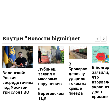
Внутри "Новости bigmir)net
В
В Болга
Броварах
Лубинец
заявили
Зеленский:
девочку
заявил о
что
Россия
ударило
массовых
взорвал
сосредоточила
током на
нарушениях
украинс
под Москвой
крыше
в
дрон-
три слоя ПВО
поезда
Береговском
приманк
ТЦК