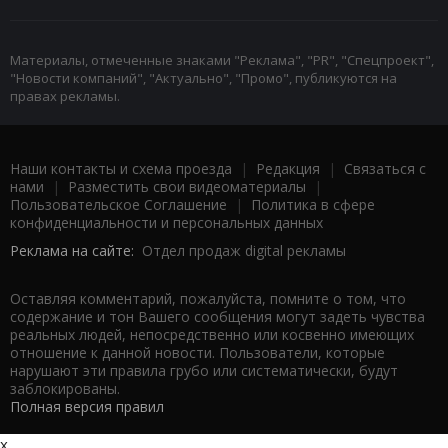
Материалы, отмеченные знаками "Реклама", "PR", "Спецпроект",
"Новости компаний", "Актуально", "Промо", публикуются на
правах рекламы.
Наши контакты и схема проезда
|
Редакция
|
Связаться с
нами
|
Разместить свои видеоматериалы
|
Пользовательское Соглашение
|
Политика в сфере
конфиденциальности и персональных данных
Реклама на сайте:
Отдел продаж digital рекламы
Оставляя комментарий, пожалуйста, помните о том, что
содержание и тон Вашего сообщения могут задеть чувства
реальных людей, непосредственно или косвенно имеющих
отношение к данной новости. Пользователи, которые
нарушают эти правила грубо или систематически, будут
заблокированы.
Полная версия правил
x