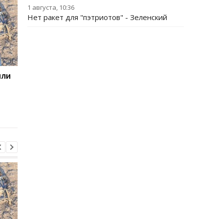
1 августа, 10:36
Нет ракет для "пэтриотов" - Зеленский
или
ООН обеспокоена
Беспилотники
расширением войны на
атаковали склад
территорию РФ
Wildberries в
Екатеринбурге: возн
крупный пожар