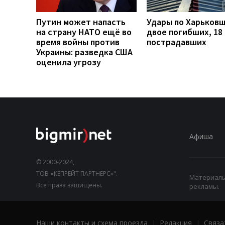
Путин может напасть
Удары по Харьков
на страну НАТО ещё во
двое погибших, 18
время войны против
пострадавших
Украины: разведка США
оценила угрозу
Афиша
© 2000-2024,
ТОВ «КЕПРЕЙТ ПАРТНЕРС»".
Материалы,
Все права защищены.
рекламы.
Наши контакты и схема проезда
|
Редакция
|
Связа