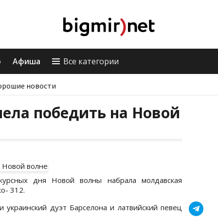
о
Афиша
Все категории
орошие новости
мела победить на Новой
курсных дня Новой волны набрала молдавская
о- 312.
 украинский дуэт Барселона и латвийский певец