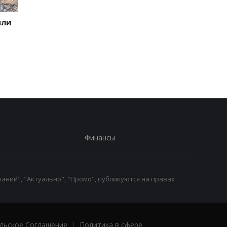
или
ООН обеспокоена
Беспилотники
расширением войны на
атаковали склад
территорию РФ
Wildberries в
Екатеринбурге: возн
крупный пожар
Финансы
аний", "Актуально", "Промо", публикуются на правах
льское Соглашение
|
Политика в сфере