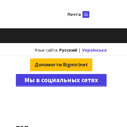
Почта
Искать
Язык сайта:
Русский
|
Українська
Допомогти Bigmir)net
Мы в социальных сетях