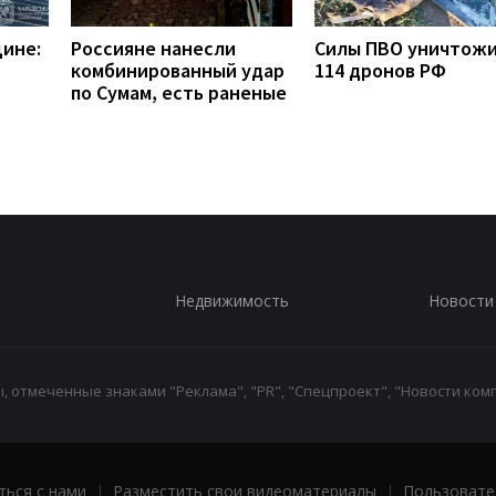
щине:
Россияне нанесли
Силы ПВО уничтож
комбинированный удар
114 дронов РФ
по Сумам, есть раненые
Недвижимость
Новости
 отмеченные знаками "Реклама", "PR", "Спецпроект", "Новости комп
ться с нами
|
Разместить свои видеоматериалы
|
Пользовате