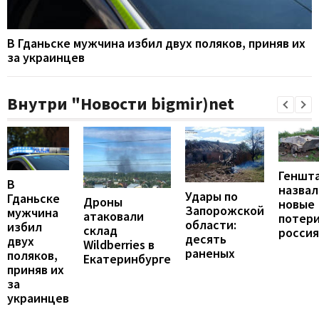
В Гданьске мужчина избил двух поляков, приняв их
за украинцев
Внутри "Новости bigmir)net
Геншт
В
назвал
Удары по
Гданьске
Дроны
новые
Запорожской
мужчина
атаковали
потер
области:
избил
склад
росси
десять
двух
Wildberries в
раненых
поляков,
Екатеринбурге
приняв их
за
украинцев