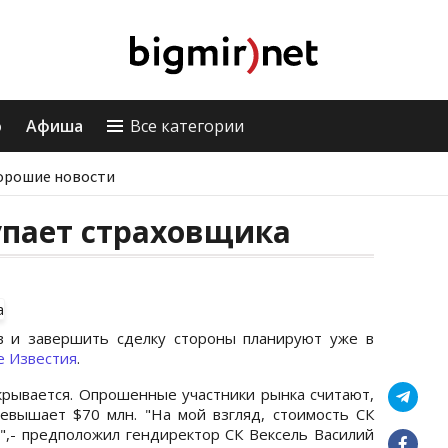
о
Афиша
Все категории
орошие новости
упает страховщика
в и завершить сделку стороны планируют уже в
е Известия
.
крывается. Опрошенные участники рынка считают,
евышает $70 млн. "На мой взгляд, стоимость СК
.",- предположил гендиректор СК Вексель Василий