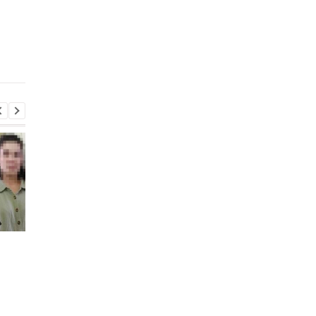
украинских
российский ЗРК и
военнопленных для
военный кран
формирования боевых
подразделений: данные
ISW
Россия использует
В Крыму уничтожен
украинских
российский ЗРК и
военнопленных для
военный кран
формирования боевых
подразделений: данные
ISW