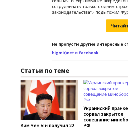
сильная. В УкрСиббанке аккредито
сотрудничать только с одним стра
законодательства",- подытожил Фу
Читайт
Не пропусти другие интересные с
bigmir)net в facebook
Статьи по теме
Украинский пранк
сорвал закрытое
совещание миноб
Ким Чен Ын получил 22
РФ