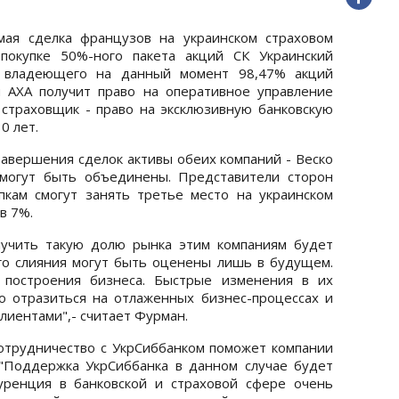
мая сделка французов на украинском страховом
покупке 50%-ного пакета акций СК Украинский
а, владеющего на данный момент 98,47% акций
и AXA получит право на оперативное управление
 страховщик - право на эксклюзивную банковскую
0 лет.
завершения сделок активы обеих компаний - Веско
 могут быть объединены. Представители сторон
пкам смогут занять третье место на украинском
в 7%.
лучить такую долю рынка этим компаниям будет
го слияния могут быть оценены лишь в будущем.
 построения бизнеса. Быстрые изменения в их
о отразиться на отлаженных бизнес-процессах и
лиентами",- считает Фурман.
сотрудничество с УкрСиббанком поможет компании
 "Поддержка УкрСиббанка в данном случае будет
уренция в банковской и страховой сфере очень