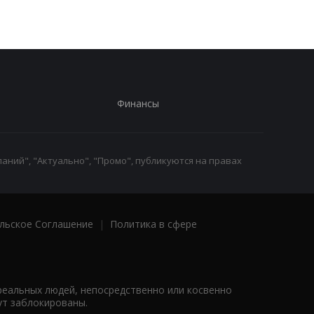
Финансы
аний", "Актуально", "Промо", публикуются на правах
льское Соглашение
|
Политика в сфере
реальных людей, непосредственно или косвенно
ут заблокированы.