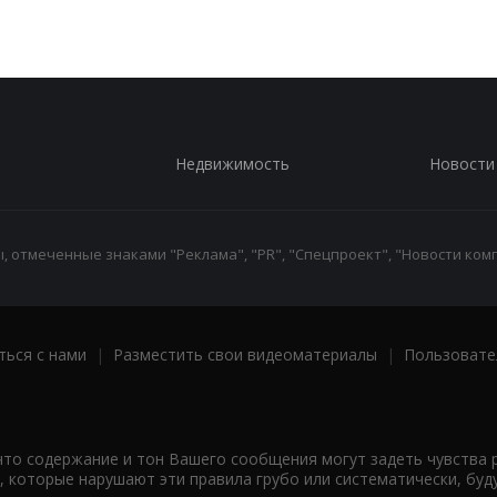
Недвижимость
Новости
 отмеченные знаками "Реклама", "PR", "Спецпроект", "Новости комп
ться с нами
|
Разместить свои видеоматериалы
|
Пользовате
что содержание и тон Вашего сообщения могут задеть чувства 
 которые нарушают эти правила грубо или систематически, буд