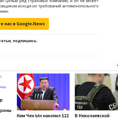
ван целый ряд страховых компаний, и он не может
ховщиком исходя из требований антимонопольного
рман.
е нас в Google.News
татьи, подпишись:
ер
ороны
Ким Чен Ын накопил $22
В Николаевской