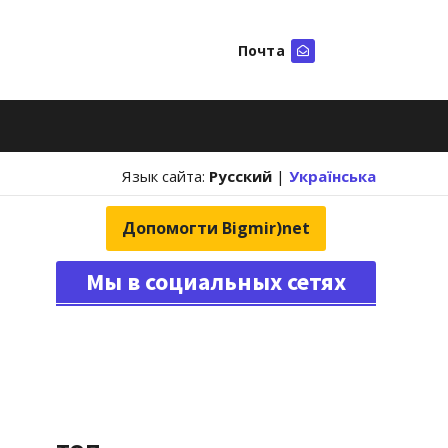
Почта
Искать
Язык сайта:
Русский
|
Українська
Допомогти Bigmir)net
Мы в социальных сетях