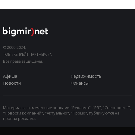
© 2000-2024,
ТОВ «КЕПРЕЙТ ПАРТНЕРС»".
Все права защищены.
Афиша
Недвижимость
Новости
Финансы
Материалы, отмеченные знаками "Реклама", "PR", "Спецпроект",
"Новости компаний", "Актуально", "Промо", публикуются на
правах рекламы.