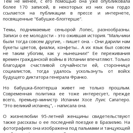
Тем не менее, с его помощью она уже опубликовала
более 170 записей, в некоторых из них она гордо
ссылается на публикации в прессе и интернете,
посвященные "бабушке-блоггерше".
Темы, поднимаемые сеньорой Лопес, разнообразны.
Записи о ее молодости - это ожившая история. "Мальчики
были тогда совсем другие, - пишет она. - Они дарили нам
букеты цветов, фиалки, конфеты... А их язык был совсем
не таким убогим, как у нынешних!" Ее переживания
времен гражданской войны в Испании впечатляют. Только
благодаря счастливой случайности ей, стороннице
социалистов, тогда удалось ускользнуть от войск
будущего диктатора генерала Франко.
Но бабушка-блоггерша живет не только прошлым.
Современная политика ее тоже интересует, прежде
всего, премьер-министр Испании Хосе Луис Сапатеро.
"Это великий испанец", - написала она.
О жизнелюбии 95-летней женщины свидетельствуют
также рассказы о ее последней поездке в Бразилию. На
фотографиях она изображена под пальмами и танцующей