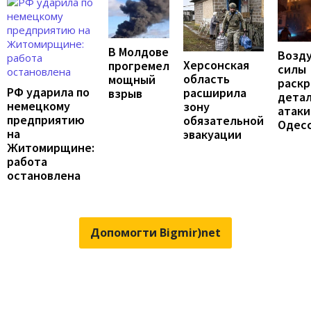
В Молдове
Возд
Херсонская
прогремел
силы
область
мощный
раск
РФ ударила по
расширила
взрыв
дета
немецкому
зону
атаки
предприятию
обязательной
Одес
на
эвакуации
Житомирщине:
работа
остановлена
Допомогти Bigmir)net