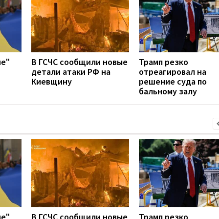
ие"
В ГСЧС сообщили новые
Трамп резко
детали атаки РФ на
отреагировал на
Киевщину
решение суда по
бальному залу
ие"
В ГСЧС сообщили новые
Трамп резко