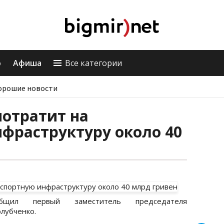
о
Афиша
Все категории
орошие новости
потратит на
фраструктуру около 40
щил первый заместитель председателя
лубченко.