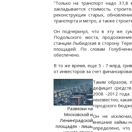
"Только на транспорт надо 37,8 м
закладывается стоимость строите
реконструкция старых, обновлени
транспорта и метро, а также стро
Он подчеркнул, что в эту же су
Подольского моста, продолжени
станции Лыбидская в сторону Тере
площадей. По словам Голубченк
обеспечено.
В то же время, еще 5 - 7 млрд. гр
от инвесторов за счет финансиров
Таким образом, п
дефицит средств 
2008 -2012 года.
неизвестно, какая
городского бюджет
Развязки на
Московской и
Он не исключил
Ленинградской
внешние займы на
площадях - лишь
определено, что
начало списка