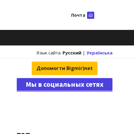
Почта
Искать
Язык сайта:
Русский
|
Українська
Допомогти Bigmir)net
Мы в социальных сетях