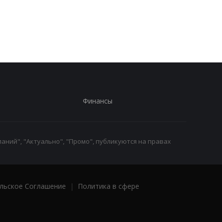
из-за новых действий в
снаряжение
Грузии
Бундесвера: что вхо
в комплект
Финансы
аний", "Актуально", "Промо", публикуются на правах
льское Соглашение
|
Политика в сфере