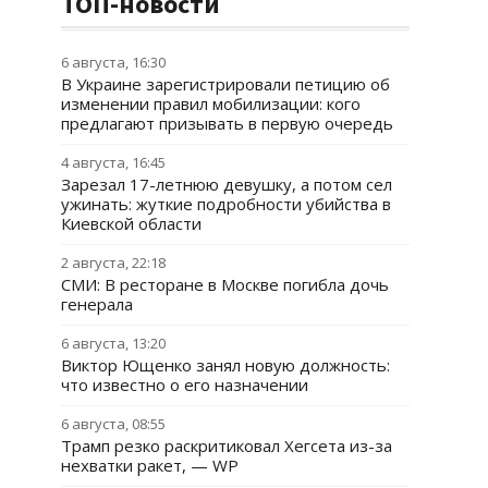
ТОП-новости
6 августа, 16:30
В Украине зарегистрировали петицию об
изменении правил мобилизации: кого
предлагают призывать в первую очередь
4 августа, 16:45
Зарезал 17-летнюю девушку, а потом сел
ужинать: жуткие подробности убийства в
Киевской области
2 августа, 22:18
СМИ: В ресторане в Москве погибла дочь
генерала
6 августа, 13:20
Виктор Ющенко занял новую должность:
что известно о его назначении
6 августа, 08:55
Трамп резко раскритиковал Хегсета из-за
нехватки ракет, — WP