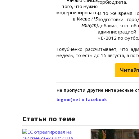
горбюджета.
того, что нужно
модернизировать
В то же время Г
в Киеве
(15
подготовки гор
минут)
добавил, что об
администрацией 
ЧЕ-2012 по футб
Голубченко рассчитывает, что ад
недель, то есть до 15 августа, а п
Читайт
Не пропусти другие интересные с
bigmir)net в facebook
Статьи по теме