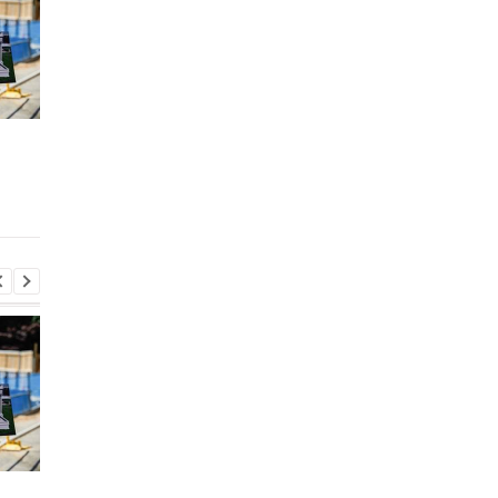
Запад предупредил РФ
ВСУ получили новое
из-за новых действий в
снаряжение
Грузии
Бундесвера: что вхо
в комплект
Запад предупредил РФ
ВСУ получили новое