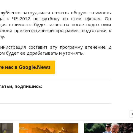
олубченко затруднился назвать общую стоимость
ода к ЧЕ-2012 по футболу по всем сферам. Он
щая стоимость будет известна после подготовки
своей презентационной программы подготовки к
олу.
министрация составит эту программу втечение 2
отом будет ее дорабатывать и уточнять.
е нас в Google.News
татьи, подпишись: