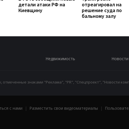
детали атаки РФ на
отреагировал на
Киевщину
решение суда по
бальному залу
Недвижимость
Новости
 отмеченные знаками "Реклама", "PR", "Спецпроект", "Новости комп
ться с нами
|
Разместить свои видеоматериалы
|
Пользовате