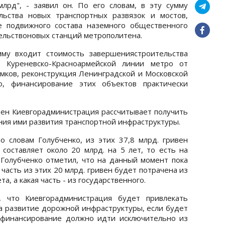
лрд", - заявил он. По его словам, в эту сумму
льства новых транспортных развязок и мостов,
е подвижного состава наземного общественного
ительствоновых станций метрополитена.
мму входит стоимость завершениястроительства
е Куреневско-Красноармейской линии метро от
мков, реконструкция Ленинградской и Московской
о, финансирование этих объектов практически
ивен Киевгорадминистрация рассчитывает получить
ания ими развития транспортной инфраструктуры.
о словам Голубченко, из этих 37,8 млрд. гривен
составляет около 20 млрд. на 5 лет, то есть на
 Голубченко отметил, что на данный момент пока
 часть из этих 20 млрд. гривен будет потрачена из
а, а какая часть - из государственного.
, что Киевгорадминистрация будет привлекать
 развитие дорожной инфраструктуры, если будет
 финансирование должно идти исключительно из