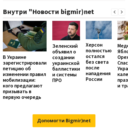
Внутри "Новости bigmir)net
Херсон
Мед
Зеленский
полностью
Ябл
объявил о
остался
В Украине
Оре
создании
без света
зарегистрировали
Спас
украинской
после
петицию об
Укра
баллистики
нападения
изменении правил
кал
и системы
России
мобилизации:
пра
ПРО
кого предлагают
и т
призывать в
первую очередь
Допомогти Bigmir)net