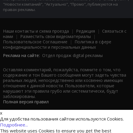
"Новости компаний", "Актуально", "Промо", публикуются на
правах рекламы.
Наши контакты и схема проезда
|
Редакция
|
Связаться с
нами
|
Разместить свои видеоматериалы
|
Пользовательское Соглашение
|
Политика в сфере
конфиденциальности и персональных данных
Реклама на сайте:
Отдел продаж digital рекламы
Оставляя комментарий, пожалуйста, помните о том, что
содержание и тон Вашего сообщения могут задеть чувства
реальных людей, непосредственно или косвенно имеющих
отношение к данной новости. Пользователи, которые
нарушают эти правила грубо или систематически, будут
заблокированы.
Полная версия правил
x
Для удобства пользования сайтом используются Cookies.
Подробнее...
This website uses Cookies to ensure you get the best