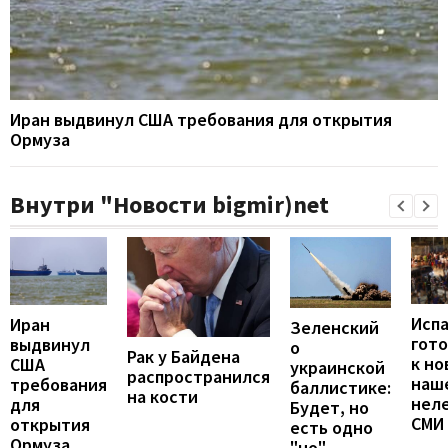
Иран выдвинул США требования для открытия
Ормуза
Внутри "Новости bigmir)net
Исп
Иран
Зеленский
гот
выдвинул
о
Рак у Байдена
к но
США
украинской
распространился
наш
требования
баллистике:
на кости
неле
для
Будет, но
СМИ
открытия
есть одно
Ормуза
"но"