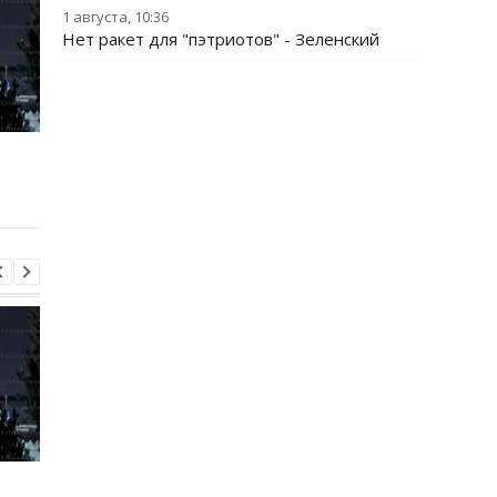
1 августа, 10:36
Нет ракет для "пэтриотов" - Зеленский
Трамп резко ответил на
Украина поставила
публикацию о
Путина перед дилем
конфликте с Хегсетом
- СМИ
Трамп резко ответил на
Украина поставила