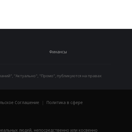
публикацию о
Путина перед дилем
конфликте с Хегсетом
- СМИ
Финансы
аний", "Актуально", "Промо", публикуются на правах
льское Соглашение
|
Политика в сфере
реальных людей, непосредственно или косвенно