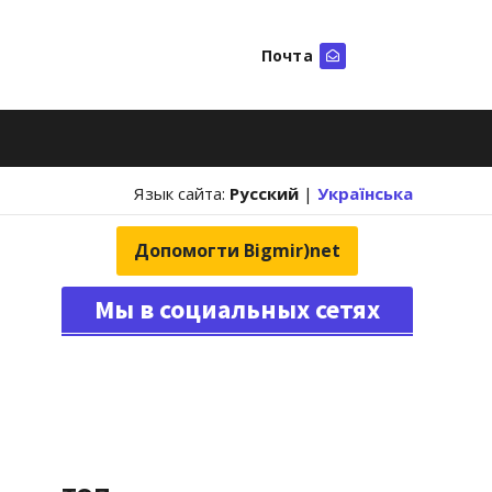
Почта
Искать
Язык сайта:
Русский
|
Українська
Допомогти Bigmir)net
Мы в социальных сетях