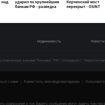
 над
ударил по крупнейшим
Керченский мост
банкам РФ - разведка
перекрыт - OSINT
Недвижимость
Новости
 отмеченные знаками "Реклама", "PR", "Спецпроект", "Новости комп
ться с нами
|
Разместить свои видеоматериалы
|
Пользовате
что содержание и тон Вашего сообщения могут задеть чувства 