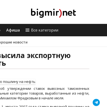
о
Афиша
Все категории
орошие новости
высила экспортную
ть
 об утверждении ставок вывозных таможенных
ьные категории товаров, выработанные из нефти,
Михаилом Фрадковым в начале июля.
с 1 августа 2007 года ставка вывозной пошлины на