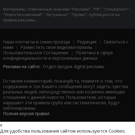
Материалы, отмеченные знаками "Реклама", "PR", "Спецпроект",
"Новости компаний", "Актуально", "Промо", публикуются на
правах рекламы.
Наши контакты и схема проезда
|
Редакция
|
Связаться с
нами
|
Разместить свои видеоматериалы
|
Пользовательское Соглашение
|
Политика в сфере
конфиденциальности и персональных данных
Реклама на сайте:
Отдел продаж digital рекламы
Оставляя комментарий, пожалуйста, помните о том, что
содержание и тон Вашего сообщения могут задеть чувства
реальных людей, непосредственно или косвенно имеющих
отношение к данной новости. Пользователи, которые
нарушают эти правила грубо или систематически, будут
заблокированы.
Полная версия правил
x
Для удобства пользования сайтом используются Cookies.