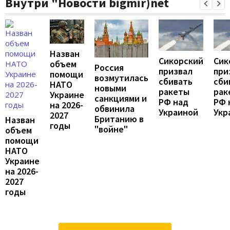
Внутри "Новости bigmir)net
Назван
Сикорский
Сик
объем
Россия
призвал
при
помощи
возмутилась
сбивать
сби
НАТО
новыми
ракеты
рак
Украине
санкциями и
РФ над
РФ 
на 2026-
обвинила
Украиной
Укр
2027
Британию в
Назван
годы
"войне"
объем
помощи
НАТО
Украине
на 2026-
2027
годы